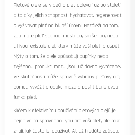
Pleťové oleje se v péči o pleť objevují už po staletí,
a to díky jejich schopnosti hydratovat, regenerovat
a vyživovat pleť na hlubší úrovni. Nezáleží na tom,
zda máte pleť suchou, mastnou, smíšenou, nebo
citlivou, existuje olej, který může vaší pleti prospět.
Mýty o tom, že oleje způsobují pupínky nebo
zvýšenou produkci mazu, jsou už dávno vyvrácené.
Ve skutečnosti může správně vybraný pleťový olej
pomoci vyvážit produkci mazu a posílit bariérovou
funkci pleti.
Klíčem k efektivnímu používání pleťových olejů je
nejen volba správného typu pro vaši pleť, ale také
znají, jak často jej používat. Ať už hledáte způsob,