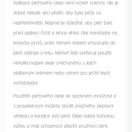
Aplikace pleťového oleje není rocket science, ale je
dobré několik věcí vědět, aby byla péče co
nejefektivnější. Nejprve je důležité, aby pleť byla
před aplikací čistá a lehce vlhká. Olej nanášejte na
konečky prstů, poté mírným tlakem vmasírujte do
pleti obličeje a krku. Někteří lidé preferují použití
několika kapek oleje smíchaného s jejich
oblíbeným krémem nebo sérem pro ještě lepší
vstřebávání.
Použitím pleťového oleje ve správném množství a
s pravidelností můžete docílit značného zlepšení
vzhledu a kondice vaší pleti. Oleje nabízí bohatou
výživu a mají schopnost zlepšit pružnost pleti,