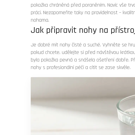
pokožka chráněná před poraněním. Navíc vše trvá
práci. Nezapomeňte taky na pravidelnost – kvali
nohama.
Jak připravit nohy na přístr
Je dobré mít nohy čisté a suché. Vyhněte se hr
pokud chcete, udělejte si před návštěvou krátko
byla pokožka pevná a snášela ošetření dobře. Pří
nohy s profesionální péčí a cítit se zase skvěle.