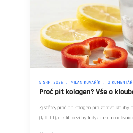
5 SRP, 2026
MILAN KOVAŘÍK
0 KOMENTÁŘ
Proč pít kolagen? Vše o klou
Zjistěte, proč pít kolagen pro zdravé klouby
(I, II, III), rozdíl mezi hydrolyzátem a nativ