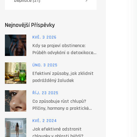
Depilace
(21)
Nejnovější Příspěvky
KVĚ, 3 2026
Kdy se projeví abstinence:
Průběh odvykání a detoxikace
těla
ÚNO, 3 2025
Efektivní způsoby, jak zklidnit
podrážděný žaludek
ŘÍJ, 23 2025
Co způsobuje růst chlupů?
Příčiny, hormony a praktické
tipy
KVĚ, 2 2024
Jak efektivně odstranit
chloupky v oblasti hýždí?