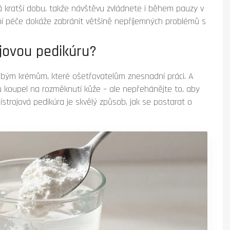
 kratší dobu, takže návštěvu zvládnete i během pauzy v
tní péče dokáže zabránit většině nepříjemných problémů s
ojovou pedikúru?
ubým krémům, které ošetřovatelům znesnadní práci. A
u koupel na rozměknutí kůže – ale nepřehánějte to, aby
strojová pedikúra je skvělý způsob, jak se postarat o