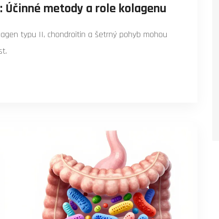
e: Účinné metody a role kolagenu
k kolagen typu II, chondroitin a šetrný pohyb mohou
st.