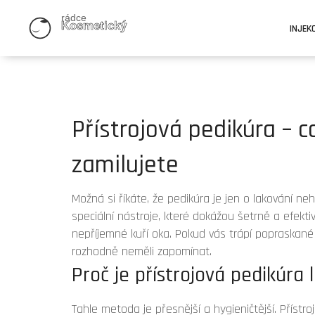
INJEK
Přístrojová pedikúra – co
zamilujete
Možná si říkáte, že pedikúra je jen o lakování neht
speciální nástroje, které dokážou šetrně a efekti
nepříjemné kuří oka. Pokud vás trápí popraskané 
rozhodně neměli zapomínat.
Proč je přístrojová pedikúra 
Tahle metoda je přesnější a hygieničtější. Přístr