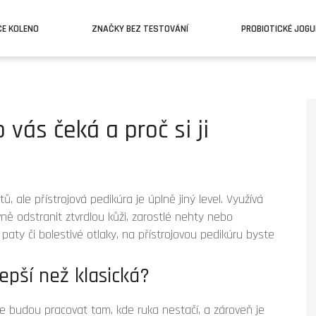
CE KOLENO
ZNAČKY BEZ TESTOVÁNÍ
PROBIOTICKÉ JOG
 vás čeká a proč si ji
ů, ale přístrojová pedikúra je úplně jiný level. Využívá
vně odstranit ztvrdlou kůži, zarostlé nehty nebo
paty či bolestivé otlaky, na přístrojovou pedikúru byste
lepší než klasická?
oje budou pracovat tam, kde ruka nestačí, a zároveň je