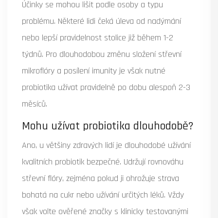
Účinky se mohou lišit podle osoby a typu
problému. Některé lidi čeká úleva od nadýmání
nebo lepší pravidelnost stolice již během 1-2
týdnů. Pro dlouhodobou změnu složení střevní
mikroflóry a posílení imunity je však nutné
probiotika užívat pravidelně po dobu alespoň 2-3
měsíců.
Mohu užívat probiotika dlouhodobě?
Ano, u většiny zdravých lidí je dlouhodobé užívání
kvalitních probiotik bezpečné. Udržují rovnováhu
střevní flóry, zejména pokud ji ohrožuje strava
bohatá na cukr nebo užívání určitých léků. Vždy
však volte ověřené značky s klinicky testovanými