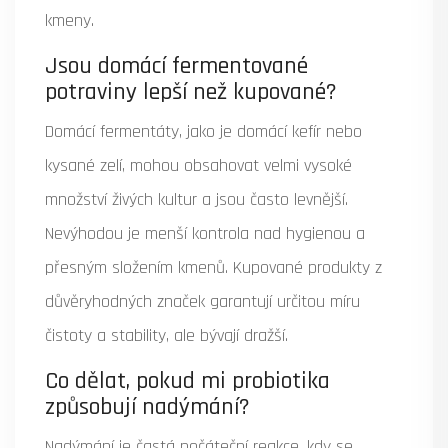
kmeny.
Jsou domácí fermentované
potraviny lepší než kupované?
Domácí fermentáty, jako je domácí kefír nebo
kysané zelí, mohou obsahovat velmi vysoké
množství živých kultur a jsou často levnější.
Nevýhodou je menší kontrola nad hygienou a
přesným složením kmenů. Kupované produkty z
důvěryhodných značek garantují určitou míru
čistoty a stability, ale bývají dražší.
Co dělat, pokud mi probiotika
způsobují nadýmání?
Nadýmání je častá počáteční reakce, kdy se