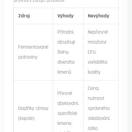
Srovnání zdrojů probiotik
Zdroj
Výhody
Nevýhody
Pří
Přírodní,
Nepřesné
Kefír
obsahují
množství
jogu
Fermentované
živiny,
CFU,
kimc
potraviny
diverzita
variabilita
kysa
kmenů
kvality
kom
Cena,
Přesné
Lék
nutnost
dávkování,
prob
Doplňky stravy
správného
specifické
širší
(kapsle)
skladování,
kmene,
spe
riziko