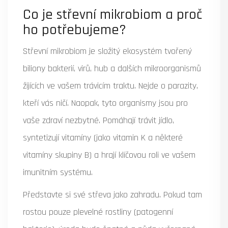
Co je střevní mikrobiom a proč
ho potřebujeme?
Střevní mikrobiom
je složitý ekosystém tvořený
biliony bakterií, virů, hub a dalších mikroorganismů
žijících ve vašem trávicím traktu. Nejde o parazity,
kteří vás ničí. Naopak, tyto organismy jsou pro
vaše zdraví nezbytné. Pomáhají trávit jídlo,
syntetizují vitamíny (jako vitamin K a některé
vitamíny skupiny B) a hrají klíčovou roli ve vašem
imunitním systému.
Představte si své střeva jako zahradu. Pokud tam
rostou pouze plevelné rostliny (patogenní