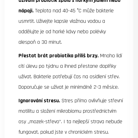
Užívání probiotik spolu s horkým jídlem nebo
nápoji.
Teplota nad 40-45 °C může bakterie
usmrtit. Užívejte kapsle vlažnou vodou a
oddělujte je od horké kávy nebo polévky
alespoň o 30 minut.
Přestat brát probiotika příliš brzy.
Mnoho lidí
cítí úlevu po týdnu a ihned přestane doplňky
užívat. Bakterie potřebují čas na osídlení střev.
Doporučuje se užívat je minimálně 2-3 měsíce.
Ignorování stresu.
Stres přímo ovlivňuje střevní
motilitu a složení mikrobiomu prostřednictvím
osy „mozek-střevo“. I ta nejlepší strava nebude
fungovat, pokud jste v chronickém stresu.