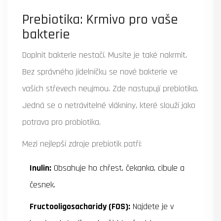
Prebiotika: Krmivo pro vaše
bakterie
Doplnit bakterie nestačí. Musíte je také nakrmit.
Bez správného jídelníčku se nové bakterie ve
vašich střevech neujmou. Zde nastupují
prebiotika
.
Jedná se o netrávitelné vlákniny, které slouží jako
potrava pro probiotika.
Mezi nejlepší zdroje prebiotik patří:
Inulin:
Obsahuje ho chřest, čekanka, cibule a
česnek.
Fructooligosacharidy (FOS):
Najdete je v