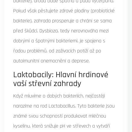
bakterie), úroda bude špatná a půda vyčerpaná.
Pokud však pěstujete zdravé plodiny (probiotické
bakterie), zahrada prosperuje a chrání se sama
před škůdci. Dysbioza, tedy nerovnováha mezi
dobrými a špatnými bakteriemi, je spojena s
řadou problémů, od zažívacích potíží až po
autoimunitní onemocnění a deprese.
Laktobacily: Hlavní hrdinové
vaší střevní zahrady
Když mluvíme o dobých bakteriích, nejčastěji
narazíme na rod
Lactobacillus
. Tyto bakterie jsou
známé svou schopností produkovat mléčnou
kyselinu, která snižuje pH ve střevech a vytváří