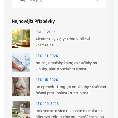
Depilace
(21)
Nejnovější Příspěvky
ŘÍJ, 6 2024
Alternativy k glycerinu v tělové
kosmetice
ČEC, 31 2026
Na co je mořský kolagen? Účinky na
klouby, pleť a vstřebatelnost
ČEC, 15 2026
Co opravdu funguje na klouby? Ověřená
řešení proti bolesti a ztuhlosti
ČEC, 29 2026
Jak snesete více alkoholu: Detoxikace,
příprava těla a tipy pro menší kocovinu