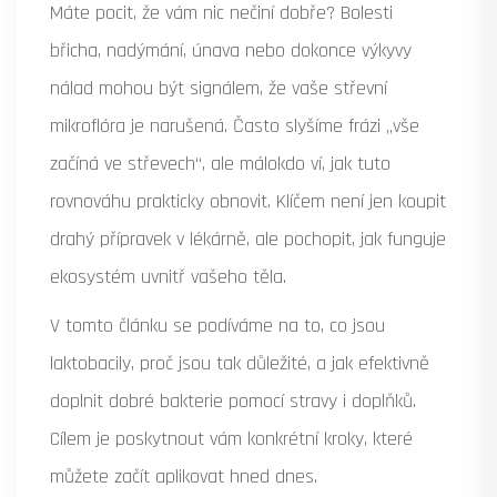
Máte pocit, že vám nic nečiní dobře? Bolesti
břicha, nadýmání, únava nebo dokonce výkyvy
nálad mohou být signálem, že vaše
střevní
mikroflóra
je narušená. Často slyšíme frázi „vše
začíná ve střevech“, ale málokdo ví, jak tuto
rovnováhu prakticky obnovit. Klíčem není jen koupit
drahý přípravek v lékárně, ale pochopit, jak funguje
ekosystém uvnitř vašeho těla.
V tomto článku se podíváme na to, co jsou
laktobacily
, proč jsou tak důležité, a jak efektivně
doplnit dobré bakterie pomocí stravy i doplňků.
Cílem je poskytnout vám konkrétní kroky, které
můžete začít aplikovat hned dnes.