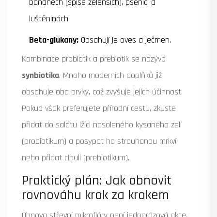
banánech (spíše zelenších), pšenici a
luštěninách.
Beta-glukany:
Obsahují je oves a ječmen.
Kombinace probiotik a prebiotik se nazývá
synbiotika
. Mnoho moderních doplňků již
obsahuje oba prvky, což zvyšuje jejich účinnost.
Pokud však preferujete přírodní cestu, zkuste
přidat do salátu lžíci nasoleného kysaného zelí
(probiotikum) a posypat ho strouhanou mrkví
nebo přidat cibuli (prebiotikum).
Praktický plán: Jak obnovit
rovnováhu krok za krokem
Obnova střevní mikroflóry není jednorázová akce,