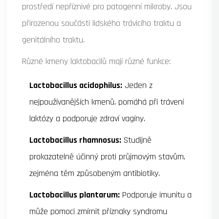
prostředí nepříznivé pro patogenní mikroby. Jsou
přirozenou součástí lidského trávicího traktu a
genitálního traktu.
Různé kmeny laktobacilů mají různé funkce:
Lactobacillus acidophilus:
Jeden z
nejpoužívanějších kmenů, pomáhá při trávení
laktózy a podporuje zdraví vagíny.
Lactobacillus rhamnosus:
Studijně
prokazatelně účinný proti průjmovým stavům,
zejména těm způsobeným antibiotiky.
Lactobacillus plantarum:
Podporuje imunitu a
může pomoci zmírnit příznaky syndromu