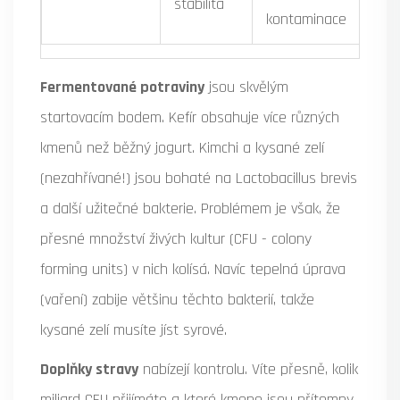
stabilita
kme
kontaminace
Fermentované potraviny
jsou skvělým
startovacím bodem. Kefír obsahuje více různých
kmenů než běžný jogurt. Kimchi a kysané zelí
(nezahřívané!) jsou bohaté na
Lactobacillus brevis
a další užitečné bakterie. Problémem je však, že
přesné množství živých kultur (CFU - colony
forming units) v nich kolísá. Navíc tepelná úprava
(vaření) zabije většinu těchto bakterií, takže
kysané zelí musíte jíst syrové.
Doplňky stravy
nabízejí kontrolu. Víte přesně, kolik
miliard CFU přijímáte a které kmene jsou přítomny.