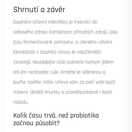
Shrnutí a závěr
Doplnění střevní mikroflóry je investicí do
celkového zdraví. Kombinace přírodních zdrojů, jako
jsou
fermentované potraviny
, a cíleného užívání
laktobacilů
z doplňků stravy je nejúčinnější
strategií. Nezabíjejte však bakterie horkým jídlem
ani jim nedávejte cukr. Krměte je vlákninou a
buďte trpěliví. Vaše střeva vám za péči vrátí lepší
trávení, silnější imunitu a pravděpodobně i lepší
náladu.
Kolik času trvá, než probiotika
začnou působit?