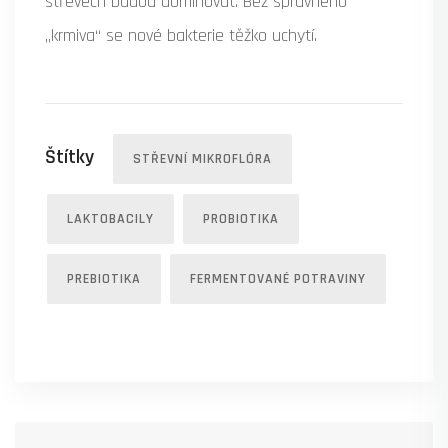
střevech budou dominovat. Bez správného
„krmiva“ se nové bakterie těžko uchytí.
Štítky
STŘEVNÍ MIKROFLÓRA
LAKTOBACILY
PROBIOTIKA
PREBIOTIKA
FERMENTOVANÉ POTRAVINY