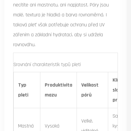
necítíte ani mastnotu, ani napjatost. Póry jsou
malé, textura je hladká a barva rovnoměrná. I
taková pleť však potřebuje ochranu před UV
zářením a základní hydrataci, aby si udržela
rovnováhu.
Srovnání charakteristik typů pleti
Klíčové
Typ
Produktivita
Velikost
složení
pleti
mazu
pórů
produkt
Salicylov
Velké,
Mastná
Vysoká
kyselina,
viditelné