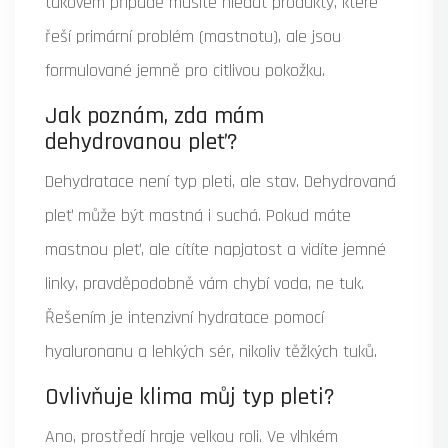
takovém případě musíte hledat produkty, které
řeší primární problém (mastnotu), ale jsou
formulované jemně pro citlivou pokožku.
Jak poznám, zda mám
dehydrovanou pleť?
Dehydratace není typ pleti, ale stav. Dehydrovaná
pleť může být mastná i suchá. Pokud máte
mastnou pleť, ale cítíte napjatost a vidíte jemné
linky, pravděpodobně vám chybí voda, ne tuk.
Řešením je intenzivní hydratace pomocí
hyaluronanu a lehkých sér, nikoliv těžkých tuků.
Ovlivňuje klima můj typ pleti?
Ano, prostředí hraje velkou roli. Ve vlhkém