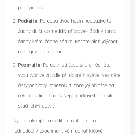
poklepáním.
Počkejte:
Po dobu dvou hodin nepoužívejte
žádný další kosmetický přípravek. Žádný tonik,
žádný krém, žádné sérum. Nechte pleť „dýchat"
a reagovat přirozeně.
Pozorujte:
Po uplynutí času si prohlédněte
svou tvář ve zrcadle při dobrém světle. Vezměte
čistý papírový kapesník a lehce jej přiložte na
čelo, nos, líc a bradu. Nepomačkávejte ho silou,
stačí lehký dotyk.
Nyní analyzujte, co vidíte a cítíte. Tento
jednoduchý experiment vám odhalí klíčové