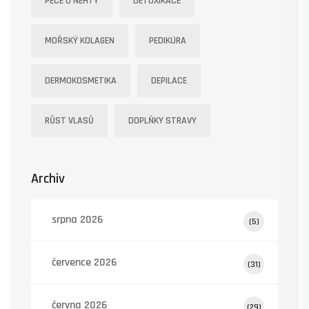
PÉČE O NEHTY
DETOXIKACE
MOŘSKÝ KOLAGEN
PEDIKÚRA
DERMOKOSMETIKA
DEPILACE
RŮST VLASŮ
DOPLŇKY STRAVY
Archiv
srpna 2026
(5)
července 2026
(31)
června 2026
(29)