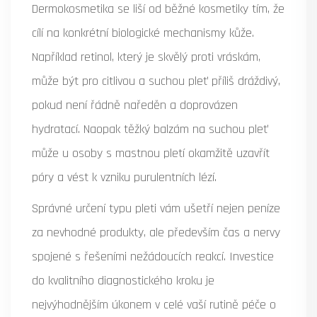
Dermokosmetika se liší od běžné kosmetiky tím, že
cílí na konkrétní biologické mechanismy kůže.
Například retinol, který je skvělý proti vráskám,
může být pro citlivou a suchou pleť příliš dráždivý,
pokud není řádně naředěn a doprovázen
hydratací. Naopak těžký balzám na suchou pleť
může u osoby s mastnou pletí okamžitě uzavřít
póry a vést k vzniku purulentních lézí.
Správné určení typu pleti vám ušetří nejen peníze
za nevhodné produkty, ale především čas a nervy
spojené s řešeními nežádoucích reakcí. Investice
do kvalitního diagnostického kroku je
nejvýhodnějším úkonem v celé vaší rutině péče o