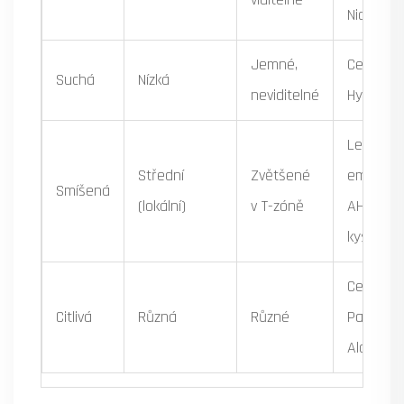
Niacinam
Jemné,
Ceramidy
Suchá
Nízká
neviditelné
Hyaluro
Lehké
Střední
Zvětšené
emulze,
Smíšená
(lokální)
v T-zóně
AHA
kyseliny
Centella,
Citlivá
Různá
Různé
Pantheno
Alantoin