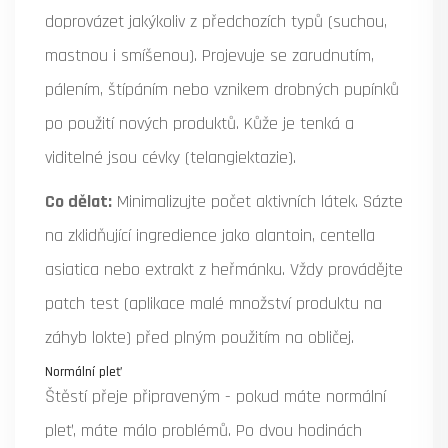
doprovázet jakýkoliv z předchozích typů (suchou,
mastnou i smíšenou). Projevuje se zarudnutím,
pálením, štípáním nebo vznikem drobných pupínků
po použití nových produktů. Kůže je tenká a
viditelné jsou cévky (telangiektazie).
Co dělat:
Minimalizujte počet aktivních látek. Sázte
na zklidňující ingredience jako alantoin, centella
asiatica nebo extrakt z heřmánku. Vždy provádějte
patch test (aplikace malé množství produktu na
záhyb lokte) před plným použitím na obličej.
Normální pleť
Štěstí přeje připraveným - pokud máte normální
pleť, máte málo problémů. Po dvou hodinách