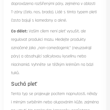
doprovázena rozšířenými póry, zejména v oblasti
T-zóny (čelo, nos, brada). Lidé s tímto typem pleti
často bojují s komedony a akné.
Co dělat:
Vaším cílem není pleť vysušit, ale
regulovat produkci mazu. Hledejte produkty
označené jako „non-comedogenic" (neuzavírají
póry) a obsahující salicylovou kyselinu nebo
niacinamid. Vyhněte se těžkým krémům na bázi
tuků.
Suchá pleť
Tento typ se projevuje pocitem napnutosti, někdy
i mírným svrběním nebo olupováním kůže, zejména