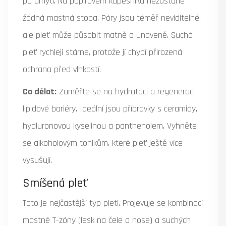
po umytí. Na papírovém kapesníku nezůstane
žádná mastná stopa. Póry jsou téměř neviditelné,
ale pleť může působit matně a unaveně. Suchá
pleť rychleji stárne, protože jí chybí přirozená
ochrana před vlhkostí.
Co dělat:
Zaměřte se na hydrataci a regeneraci
lipidové bariéry. Ideální jsou přípravky s ceramidy,
hyaluronovou kyselinou a panthenolem. Vyhněte
se alkoholovým tonikům, které pleť ještě více
vysušují.
Smíšená pleť
Toto je nejčastější typ pleti. Projevuje se kombinací
mastné T-zóny (lesk na čele a nose) a suchých