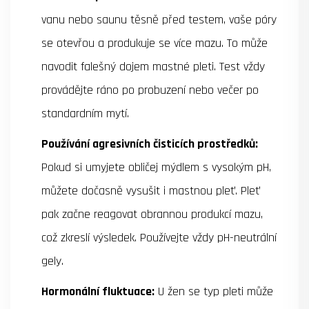
vanu nebo saunu těsně před testem, vaše póry
se otevřou a produkuje se více mazu. To může
navodit falešný dojem mastné pleti. Test vždy
provádějte ráno po probuzení nebo večer po
standardním mytí.
Používání agresivních čisticích prostředků:
Pokud si umyjete obličej mýdlem s vysokým pH,
můžete dočasně vysušit i mastnou pleť. Pleť
pak začne reagovat obrannou produkcí mazu,
což zkreslí výsledek. Používejte vždy pH-neutrální
gely.
Hormonální fluktuace:
U žen se typ pleti může