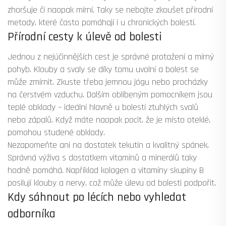
zhoršuje či naopak mírní. Taky se nebojte zkoušet přírodní
metody, které často pomáhají i u chronických bolestí.
Přírodní cesty k úlevě od bolesti
Jednou z nejúčinnějších cest je správné protažení a mírný
pohyb. Klouby a svaly se díky tomu uvolní a bolest se
může zmírnit. Zkuste třeba jemnou jógu nebo procházky
na čerstvém vzduchu. Dalším oblíbeným pomocníkem jsou
teplé obklady – ideální hlavně u bolestí ztuhlých svalů
nebo zápalů. Když máte naopak pocit, že je místo oteklé,
pomohou studené obklady.
Nezapomeňte ani na dostatek tekutin a kvalitný spánek.
Správná výživa s dostatkem vitamínů a minerálů taky
hodně pomáhá. Například kolagen a vitamíny skupiny B
posilují klouby a nervy, což může úlevu od bolesti podpořit.
Kdy sáhnout po lécích nebo vyhledat
odborníka