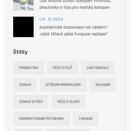
Jak dlouho užívat kolagen: Pravidla,
přestávky a tipy pro mořský kolagen
LIS, 21 2024
Kosmetické doporučení od celebrit:
Jaká tělová péče funguje nejlépe?
Štítky
PROBIOTIKA
PÉČE O PLEŤ
LAKTOBACILY
ZDRAVÍ
STŘEVNÍ MIKROFLÓRA
KOLAGEN
ZDRAVÍ STŘEV
PÉČE O VLASY
FERMENTOVANÉ POTRAVINY
TRÁVENÍ