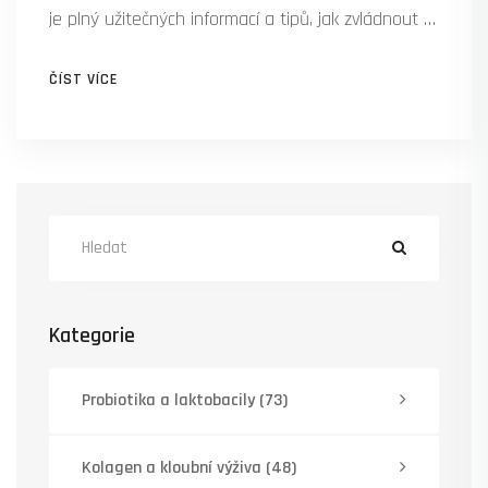
je plný užitečných informací a tipů, jak zvládnout a
zmírnit bolest kyčle. Prozkoumáme také, kdy je
ČÍST VÍCE
důležité vyhledat lékařskou pomoc a jaké moderní
léčebné postupy mohou přinést úlevu.
Kategorie
Probiotika a laktobacily
(73)
Kolagen a kloubní výživa
(48)