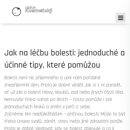
Jak na léčbu bolesti: jednoduché a
účinné tipy, které pomůžou
Bolest není nic příjemného a umí nám pořádně
znepříjemnit den. Proto je dobré vědět, jak si s ní poradit,
ať už jde o bolest hlavy, kloubů, zad nebo jiných částí těla.
Nemusíte hned sahat po lécích – často pomůže i pár
jednoduchých kroků a změn v péči o sebe.
Začněme tím nejdůležitějším – příčinou bolesti. Může to být
třeba únava svalů, zánět, stres nebo jiné zdravotní potíže.
Proto je dobré sledovat, kdy se bolest objevuje a co ji