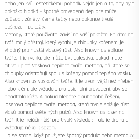
nebo jen kvůli estetickému pohodlí.
Nejde jen o to, aby byla
pokožka hladká – špatně provedená depilace může
způsobit záněty, černé tečky nebo dokonce trvalé
poškození pokožky.
Metody, které používáte, závisí na vaší pokožce.
Epilátor na
tvář
,
malý přístroj, který vytahuje chloupky kořenem, je
vhodný pro hustší vlasový růst
. Also known as
epilace
tváře
, it je rychlá, ale může být bolestivá, pokud máte
citlivou pleť.
Vosková depilace tváře
,
metoda, při které se
chloupky odstraňují spolu s kořeny pomocí teplého vosku
.
Also known as
voskování tváře
, it je trvanlivější než hřeben
nebo krém, ale vyžaduje profesionální provedení, aby se
neodtrhla kůže. A pokud hledáte dlouhodobé řešení,
laserová depilace tváře
,
metoda, která trvale snižuje růst
vlasů pomocí světelných pulzů
. Also known as
laser na
tvář
, it je nejúčinnější pro trvalý výsledek – ale je drahá a
vyžaduje několik sezení.
Co se stane, když použijete špatný produkt nebo metodu?