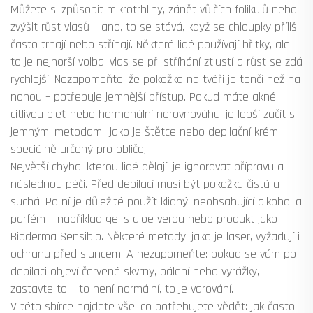
Můžete si způsobit mikrotrhliny, zánět vůlčích folikulů nebo
zvýšit růst vlasů – ano, to se stává, když se chloupky příliš
často trhají nebo stříhají. Některé lidé používají břitky, ale
to je nejhorší volba: vlas se při stříhání ztlustí a růst se zdá
rychlejší. Nezapomeňte, že pokožka na tváři je tenčí než na
nohou – potřebuje jemnější přístup. Pokud máte akné,
citlivou pleť nebo hormonální nerovnováhu, je lepší začít s
jemnými metodami, jako je štětce nebo depilační krém
speciálně určený pro obličej.
Největší chyba, kterou lidé dělají, je ignorovat přípravu a
následnou péči. Před depilací musí být pokožka čistá a
suchá. Po ní je důležité použít klidný, neobsahující alkohol a
parfém – například gel s aloe verou nebo produkt jako
Bioderma Sensibio. Některé metody, jako je laser, vyžadují i
ochranu před sluncem. A nezapomeňte: pokud se vám po
depilaci objeví červené skvrny, pálení nebo vyrážky,
zastavte to – to není normální, to je varování.
V této sbírce najdete vše, co potřebujete vědět: jak často