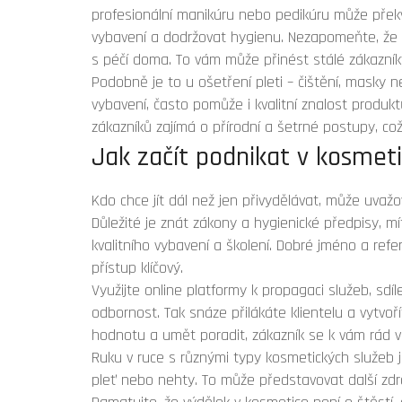
profesionální manikúru nebo pedikúru může překv
vybavení a dodržovat hygienu. Nezapomeňte, že l
s péčí doma. To vám může přinést stálé zákazník
Podobně je to u ošetření pleti – čištění, masky
vybavení, často pomůže i kvalitní znalost prod
zákazníků zajímá o přírodní a šetrné postupy, c
Jak začít podnikat v kosmeti
Kdo chce jít dál než jen přivydělávat, může uvažo
Důležité je znát zákony a hygienické předpisy, m
kvalitního vybavení a školení. Dobré jméno a refe
přístup klíčový.
Využijte online platformy k propagaci služeb, sdí
odbornost. Tak snáze přilákáte klientelu a vytvoř
hodnotu a umět poradit, zákazník se k vám rád vr
Ruku v ruce s různými typy kosmetických služeb jd
pleť nebo nehty. To může představovat další zdroj 