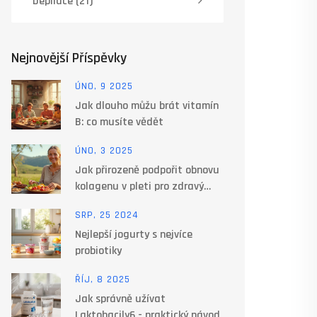
Depilace
(21)
Nejnovější Příspěvky
ÚNO, 9 2025
Jak dlouho můžu brát vitamín
B: co musíte vědět
ÚNO, 3 2025
Jak přirozeně podpořit obnovu
kolagenu v pleti pro zdravý
vzhled
SRP, 25 2024
Nejlepší jogurty s nejvíce
probiotiky
ŘÍJ, 8 2025
Jak správně užívat
Laktobacily6 - praktický návod