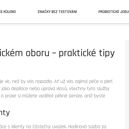
CE KOLENO
ZNAČKY BEZ TESTOVÁNÍ
PROBIOTICKÉ JOG
ickém oboru – praktické tipy
 je víc, než by vás napadlo. Ať už vás zajímá péče o pleť,
jako depilace nebo úprava vlasů, všechny tyto služby
í a praxe si můžete vydělat pěkné peníze, aniž byste
hty
 práce s klienty na částečný úvazek. Hodinová sazba za