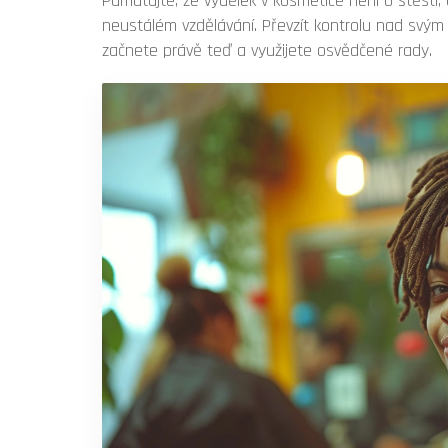
Pamatujte, že výdělek v kosmetice není o štěstí,
neustálém vzdělávání. Převzít kontrolu nad svým
začnete právě teď a využijete osvědčené rady.