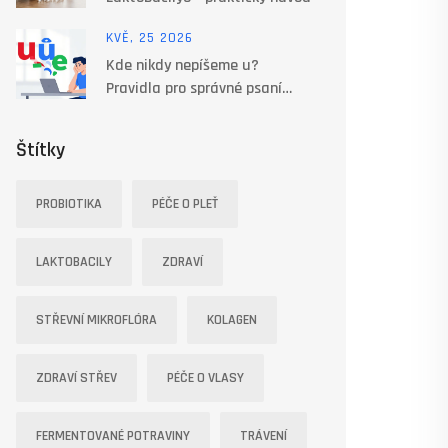
KVĚ, 25 2026
Kde nikdy nepíšeme u?
Pravidla pro správné psaní
přípon -u, -ů a -e
Štítky
PROBIOTIKA
PÉČE O PLEŤ
LAKTOBACILY
ZDRAVÍ
STŘEVNÍ MIKROFLÓRA
KOLAGEN
ZDRAVÍ STŘEV
PÉČE O VLASY
FERMENTOVANÉ POTRAVINY
TRÁVENÍ