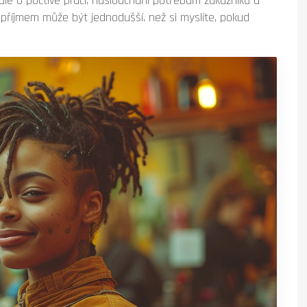
 ale o poctivé práci, naslouchání potřebám zákazníků a
 příjmem může být jednodušší, než si myslíte, pokud