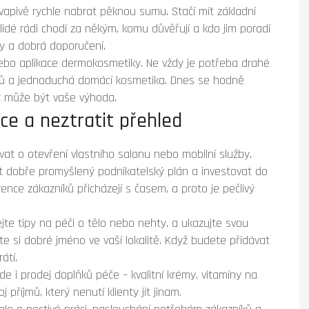
apivě rychle nabrat pěknou sumu. Stačí mít základní
idé rádi chodí za někým, komu důvěřují a kdo jim poradí
y a dobrá doporučení.
 nebo aplikace dermokosmetiky. Ne vždy je potřeba drahé
uktů a jednoduchá domácí kosmetika. Dnes se hodně
ož může být vaše výhoda.
ce a neztratit přehled
vat o otevření vlastního salonu nebo mobilní služby.
ít dobře promyšlený podnikatelský plán a investovat do
rence zákazníků přicházejí s časem, a proto je pečlivý
lejte tipy na péči o tělo nebo nehty, a ukazujte svou
íte si dobré jméno ve vaší lokalitě. Když budete přidávat
átí.
e i prodej doplňků péče – kvalitní krémy, vitamíny na
příjmů, který nenutí klienty jít jinam.