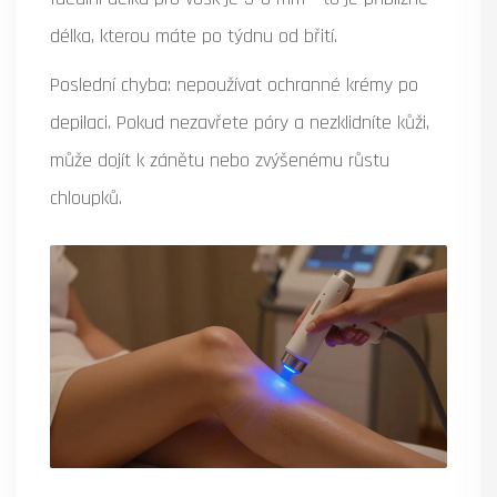
délka, kterou máte po týdnu od břití.
Poslední chyba: nepoužívat ochranné krémy po
depilaci. Pokud nezavřete póry a nezklidníte kůži,
může dojít k zánětu nebo zvýšenému růstu
chloupků.