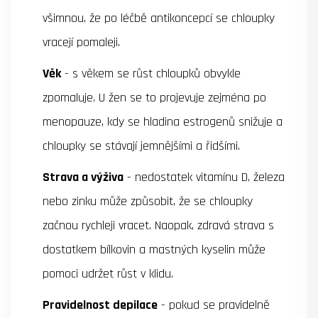
všimnou, že po léčbě antikoncepcí se chloupky
vracejí pomaleji.
Věk
- s věkem se růst chloupků obvykle
zpomaluje. U žen se to projevuje zejména po
menopauze, kdy se hladina estrogenů snižuje a
chloupky se stávají jemnějšími a řidšími.
Strava a výživa
- nedostatek vitamínu D, železa
nebo zinku může způsobit, že se chloupky
začnou rychleji vracet. Naopak, zdravá strava s
dostatkem bílkovin a mastných kyselin může
pomoci udržet růst v klidu.
Pravidelnost depilace
- pokud se pravidelně