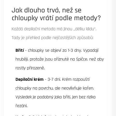
Jak dlouho trvá, než se
chloupky vrátí podle metody?
Každá depilační metoda má jinou „délku klidu“.
Tady je přehled podle nejčastějších způsobů:
Břití
- chloupky se objeví za 1-3 dny. Vypadají
hruběji, protože jsou oříznuté na špičce, než aby
rostly přirozeně.
Depilační krém
- 3-7 dní. Krém rozpouští
chloupky na povrchu, ale neovlivňuje kořen.
Výsledek je podobný jako břití, jen bez rizika
řezání.