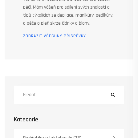
péči. Mám vášeň pro sdílení svých znalostí a
tipů týkajících se depilace, manikúry, pedikúry,
a péče o pleť skrze články a blogy.
ZOBRAZIT VŠECHNY PŘÍSPĚVKY
Kategorie
Probiotika a laktobacily
(73)