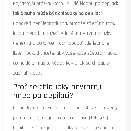
Nejčastější otázka, kterou si lidé kladou po depilaci:
jak dlouho může být chloupky na depilaci
?
Odpověď není jednoduchá, protože záleží na tom,
jakou metodu používáte, jaký máte typ pokožky,
genetiku a dokonce i roční období. Ale jedno je
jisté - pokud chcete, aby vaše kůže zůstala hladká
co nejdéle, musíte vědět, kdy a jak se chloupky
začínají vracet.
Proč se chloupky nevracejí
hned po depilaci?
Chloupky rostou ve třech fázích: růstové (anagen),
přechodné (catagen) a odpočinkové (telogen).
Depilace - ať už jde o hrbolky, vosk, strojek nebo