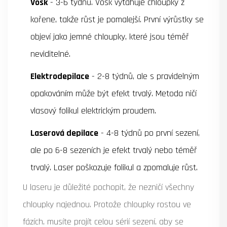
Vosk
- 3-6 týdnů. Vosk vytahuje chloupky z
kořene, takže růst je pomalejší. První výrůstky se
objeví jako jemné chloupky, které jsou téměř
neviditelné.
Elektrodepilace
- 2-8 týdnů, ale s pravidelným
opakováním může být efekt trvalý. Metoda ničí
vlasový folikul elektrickým proudem.
Laserová depilace
- 4-8 týdnů po první sezení,
ale po 6-8 sezeních je efekt trvalý nebo téměř
trvalý. Laser poškozuje folikul a zpomaluje růst.
U laseru je důležité pochopit, že nezničí všechny
chloupky najednou. Protože chloupky rostou ve
fázích, musíte projít celou sérií sezení, aby se