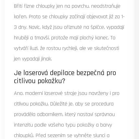
Břití řízne chloupky jen na povrchu, neodstraňuje
kořen. Proto se chloupky začínají objevovat již za 1-
3 dny. Navíc, když jsou oříznuté na špičce, vypadají
hruběji a tmavší, protože mají plochý konec. To
vytváří iluzi, že rostou rychleji, ale ve skutečnosti
jen vypadají jinak.
Je laserová depilace bezpečná pro
citlivou pokožku?
Ano, moderní laserové stroje jsou navrženy i pro
citlivou pokožku. Důležité je, aby se procedura
prováděla odborníkem, který nastaví správnou
intenzitu podle vašeho typu pokožky a barvy
chloupků. Před sezením se vyhněte slunci a