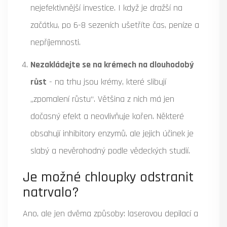
nejefektivnější investice. I když je dražší na
začátku, po 6-8 sezeních ušetříte čas, peníze a
nepříjemnosti.
Nezakládejte se na krémech na dlouhodobý
růst
- na trhu jsou krémy, které slibují
„zpomalení růstu“. Většina z nich má jen
dočasný efekt a neovlivňuje kořen. Některé
obsahují inhibitory enzymů, ale jejich účinek je
slabý a nevěrohodný podle vědeckých studií.
Je možné chloupky odstranit
natrvalo?
Ano, ale jen dvěma způsoby: laserovou depilací a