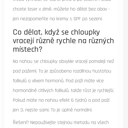
chcete laser v zimě, můžete ho dělat bez obav -
jen nezapomeňte na kremy s SPF po sezení.
Co dělat, když se chloupky
vracejí různě rychle na různých
místech?
Na nohou se chloupky obvykle vracejí pomaleji než
pod pažemi. To je způsobeno rozdílnou hustotou
folikulů a vlivem hormonů. Pod paží máte více
hormonálně citlivých folikulů, takže růst je rychlejší.
Pokud máte na nohou efekt 6 týdnů a pod paží
jen 3, nejste sami. To je úplně normální.
Řešení? Nepoužívejte stejnou metodu na všech