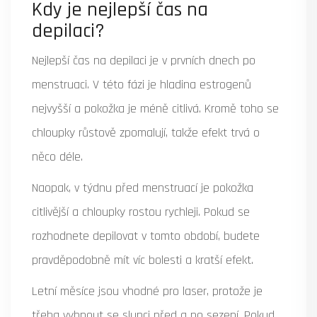
Kdy je nejlepší čas na
depilaci?
Nejlepší čas na depilaci je v prvních dnech po
menstruaci. V této fázi je hladina estrogenů
nejvyšší a pokožka je méně citlivá. Kromě toho se
chloupky růstově zpomalují, takže efekt trvá o
něco déle.
Naopak, v týdnu před menstruací je pokožka
citlivější a chloupky rostou rychleji. Pokud se
rozhodnete depilovat v tomto období, budete
pravděpodobně mít víc bolesti a kratší efekt.
Letní měsíce jsou vhodné pro laser, protože je
třeba vyhnout se slunci před a po sezení. Pokud