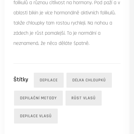
folikulů a různou citlivost na hormony. Pod paží a v
oblasti bikin je více hormonálně aktivních folikulů,
takže chloupky tam rostou rychleji. Na nohou a
zádech je růst pomalejší. To je normální a
neznamená, že něco děláte špatně.
Štítky
DEPILACE
DÉLKA CHLOUPKŮ
DEPILAČNÍ METODY
RŮST VLASŮ
DEPILACE VLASŮ