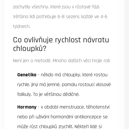
zachytily všechny, které jsou v růstové fázi.
Většina lidí potřebuje 6-8 sezení, každé ve 4-6
týdnech.
Co ovlivňuje rychlost návratu
chloupků?
Není jen o metodě. Mnoho dalších věcí hraje roli:
Genetika
- někdo má chloupky, které rostou
rychle, jiný má jemné, pomalu rostoucí vlasové
folikuly. To je většinou dědičné.
Hormony
- v období menstruace, těhotenství
nebo při užívání hormonální antikoncepce se
může růst chloupků zrychlit. Někteří lidé si