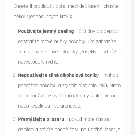
Chcete-li prodloužit dobu mezi depilacemi, zkusíte
několik jednoduchých kroků:
Používejte jemný peeling
- 2-3 dny po depilaci
odstraňte mrtvé buňky pokožky. Tím zabráníte
tomu, aby se nové chloupky „zasekly“ pod kůží a
nevystoupily rychleji.
Nepoužívejte silné alkoholové toniky
- mohou
podráždit pokožku a zrychlit růst chloupků. Místo
toho používejte hydratační krémy s aloe verou
nebo kyselinou hyaluronovou.
Přemýšlejte o laseru
- pokud máte častou
depilaci a trávíte hodně času na údržbě, laser je