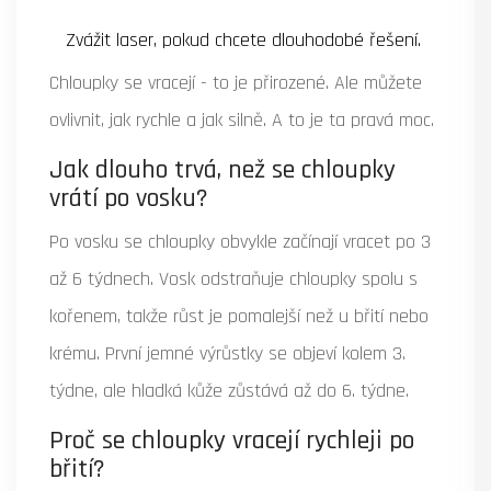
Zvážit laser, pokud chcete dlouhodobé řešení.
Chloupky se vracejí - to je přirozené. Ale můžete
ovlivnit, jak rychle a jak silně. A to je ta pravá moc.
Jak dlouho trvá, než se chloupky
vrátí po vosku?
Po vosku se chloupky obvykle začínají vracet po 3
až 6 týdnech. Vosk odstraňuje chloupky spolu s
kořenem, takže růst je pomalejší než u břití nebo
krému. První jemné výrůstky se objeví kolem 3.
týdne, ale hladká kůže zůstává až do 6. týdne.
Proč se chloupky vracejí rychleji po
břití?