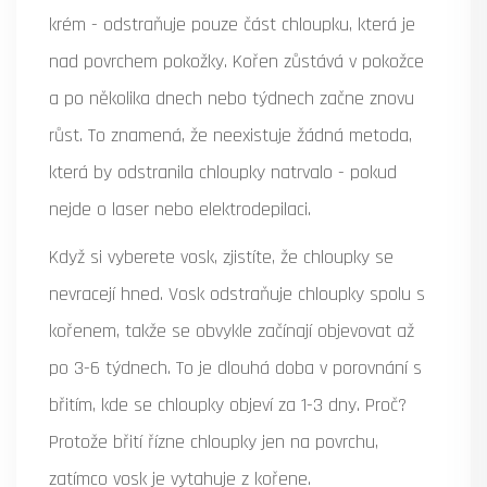
krém - odstraňuje pouze část chloupku, která je
nad povrchem pokožky. Kořen zůstává v pokožce
a po několika dnech nebo týdnech začne znovu
růst. To znamená, že neexistuje žádná metoda,
která by odstranila chloupky natrvalo - pokud
nejde o laser nebo elektrodepilaci.
Když si vyberete vosk, zjistíte, že chloupky se
nevracejí hned. Vosk odstraňuje chloupky spolu s
kořenem, takže se obvykle začínají objevovat až
po 3-6 týdnech. To je dlouhá doba v porovnání s
břitím, kde se chloupky objeví za 1-3 dny. Proč?
Protože břití řízne chloupky jen na povrchu,
zatímco vosk je vytahuje z kořene.