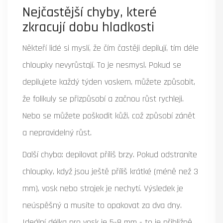
Nejčastější chyby, které
zkracují dobu hladkosti
Někteří lidé si myslí, že čím častěji depilují, tím déle
chloupky nevyrůstají. To je nesmysl. Pokud se
depilujete každý týden voskem, můžete způsobit,
že folikuly se přizpůsobí a začnou růst rychleji.
Nebo se můžete poškodit kůži, což způsobí zánět
a nepravidelný růst.
Další chyba: depilovat příliš brzy. Pokud odstraníte
chloupky, když jsou ještě příliš krátké (méně než 3
mm), vosk nebo strojek je nechytí. Výsledek je
neúspěšný a musíte to opakovat za dva dny.
Ideální délka pro vosk je 5-8 mm - to je přibližně