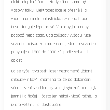
elektrodepilací. Oba metody cílí na samotný
vlasový folikul. Elektrodepilace je přesnější a
vhodná pro malé oblasti jako rty nebo brada.
Laser funguje lépe na větší plochy jako nohy,
podpaží nebo záda. Oba způsoby vyžadují více
sezení a nejsou zdarma - cena jednoho sezení se
pohybuje od 500 do 2000 Kč, podle velikosti
oblasti.
Co se týče „trvalosti“, laser neznamená „žádné
chloupky nikdy“. Znamená to, že po dokončení
série sezení se chloupky vracejí výrazně pomaleji,
jemněji a řidčeji - často jen několik vlasů ročně. To
je pro většinu lidí dostatečné.