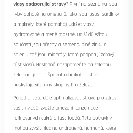
vlasy podporující stravy
? První na seznamu jsou
ryby bohaté na omega-3, jako jsou losos, sardinky
a makrely, které pomáhají udržet vlasy
hydratované a méně mastné. Další důležitou
součástí jsou ořechy a semena, plné zinku a
selenu, což jsou minerály, které podporují zdravý
růst vlasů. Následně nezapomeňte na zelenou
zeleninu, jako je špenát a brokolice, která
poskytuje vitaminy skupiny B a železo.
Pokud chcete dále optimalizovat stravu pro zdraví
vašich vlasů, zvažte omezení konzumace
rafinovaných cukrů a fast foodů. Tyto potraviny
mohou zvýšit hladinu androgenů, hormonů, které