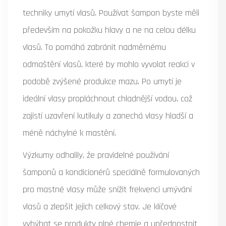
techniky umytí vlasů. Používat šampon byste měli
především na pokožku hlavy a ne na celou délku
vlasů. To pomáhá zabránit nadměrnému
odmaštění vlasů, které by mohlo vyvolat reakci v
podobě zvýšené produkce mazu. Po umytí je
ideální vlasy propláchnout chladnější vodou, což
zajistí uzavření kutikuly a zanechá vlasy hladší a
méně náchylné k mastění.
Výzkumy odhalily, že pravidelné používání
šamponů a kondicionérů speciálně formulovaných
pro mastné vlasy může snížit frekvenci umývání
vlasů a zlepšit jejich celkový stav. Je klíčové
vyhýbat se produkty plné chemie a upřednostnit