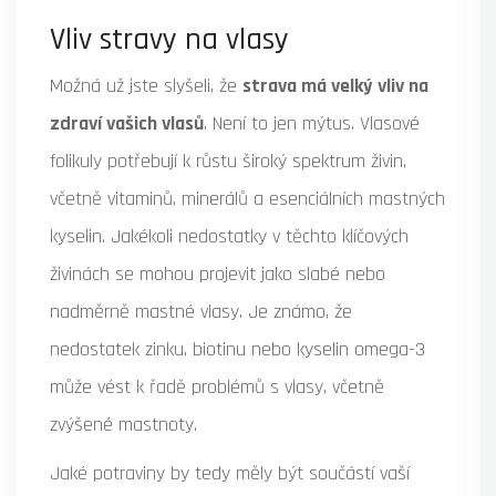
Vliv stravy na vlasy
Možná už jste slyšeli, že
strava má velký vliv na
zdraví vašich vlasů
. Není to jen mýtus. Vlasové
folikuly potřebují k růstu široký spektrum živin,
včetně vitaminů, minerálů a esenciálních mastných
kyselin. Jakékoli nedostatky v těchto klíčových
živinách se mohou projevit jako slabé nebo
nadměrně mastné vlasy. Je známo, že
nedostatek zinku, biotinu nebo kyselin omega-3
může vést k řadě problémů s vlasy, včetně
zvýšené mastnoty.
Jaké potraviny by tedy měly být součástí vaší