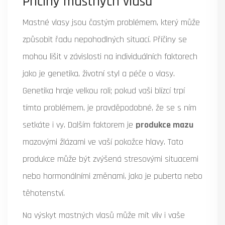
Příčiny mastných vlasů
Mastné vlasy jsou častým problémem, který může
způsobit řadu nepohodlných situací. Příčiny se
mohou lišit v závislosti na individuálních faktorech
jako je genetika, životní styl a péče o vlasy.
Genetika hraje velkou roli; pokud vaši blízcí trpí
tímto problémem, je pravděpodobné, že se s ním
setkáte i vy. Dalším faktorem je
produkce mazu
mazovými žlázami ve vaší pokožce hlavy. Tato
produkce může být zvýšená stresovými situacemi
nebo hormonálními změnami, jako je puberta nebo
těhotenství.
Na výskyt mastných vlasů může mít vliv i vaše