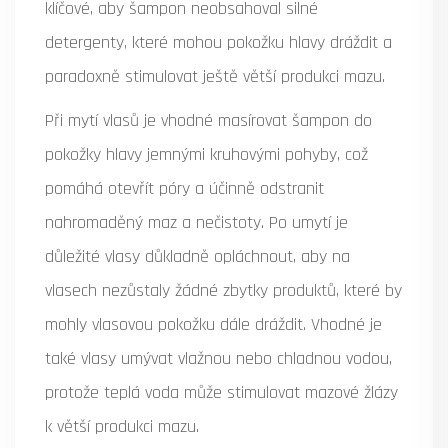
klíčové, aby šampon neobsahoval silné
detergenty, které mohou pokožku hlavy dráždit a
paradoxně stimulovat ještě větší produkci mazu.
Při mytí vlasů je vhodné masírovat šampon do
pokožky hlavy jemnými kruhovými pohyby, což
pomáhá otevřít póry a účinně odstranit
nahromaděný maz a nečistoty. Po umytí je
důležité vlasy důkladně opláchnout, aby na
vlasech nezůstaly žádné zbytky produktů, které by
mohly vlasovou pokožku dále dráždit. Vhodné je
také vlasy umývat vlažnou nebo chladnou vodou,
protože teplá voda může stimulovat mazové žlázy
k větší produkci mazu.