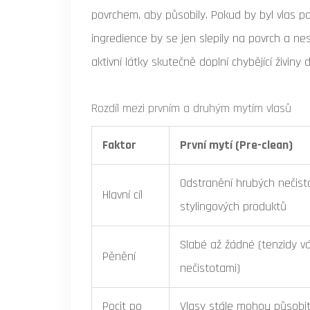
povrchem, aby působily. Pokud by byl vlas po
ingredience by se jen slepily na povrch a nes
aktivní látky skutečně doplní chybějící živiny
Rozdíl mezi prvním a druhým mytím vlasů
Faktor
První mytí (Pre-clean)
Odstranění hrubých nečist
Hlavní cíl
stylingových produktů
Slabé až žádné (tenzidy v
Pěnění
nečistotami)
Pocit po
Vlasy stále mohou působi