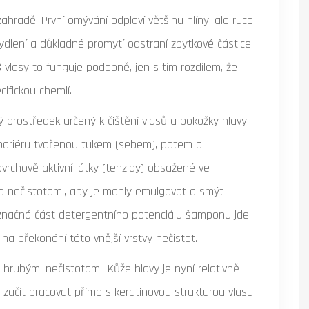
zahradě. První omývání odplaví většinu hlíny, ale ruce
ydlení a důkladné promytí odstraní zbytkové částice
vlasy to funguje podobně, jen s tím rozdílem, že
ifickou chemií.
 prostředek určený k čištění vlasů a pokožky hlavy
 bariéru tvořenou tukem (sebem), potem a
vrchově aktivní látky (tenzidy) obsažené ve
to nečistotami, aby je mohly emulgovat a smýt
značná část detergentního potenciálu šamponu jde
 překonání této vnější vrstvy nečistot.
hrubými nečistotami. Kůže hlavy je nyní relativně
začít pracovat přímo s keratinovou strukturou vlasu