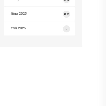
října 2025
(23)
září 2025
(9)