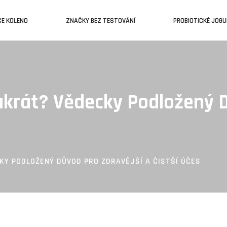
CE KOLENO
ZNAČKY BEZ TESTOVÁNÍ
PROBIOTICKÉ JOG
akrát? Vědecky Podložený D
KY PODLOŽENÝ DŮVOD PRO ZDRAVĚJŠÍ A ČISTŠÍ ÚČES