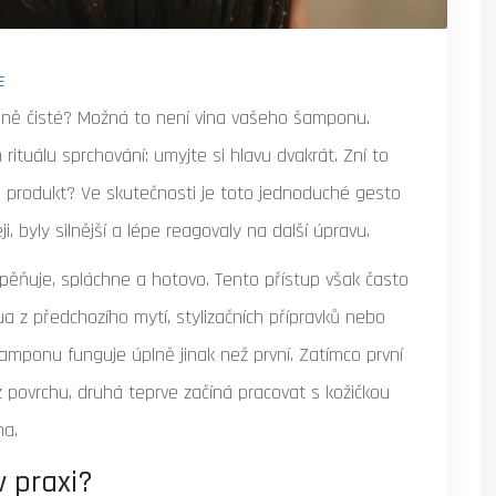
E
ádně čisté? Možná to není vina vašeho šamponu.
ituálu sprchování: umyjte si hlavu dvakrát. Zní to
a produkt? Ve skutečnosti je toto jednoduché gesto
i, byly silnější a lépe reagovaly na další úpravu.
apěňuje, spláchne a hotovo. Tento přístup však často
a z předchozího mytí, stylizačních přípravků nebo
mponu funguje úplně jinak než první. Zatímco první
 z povrchu, druhá teprve začíná pracovat s kožičkou
na.
v praxi?