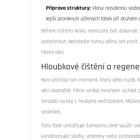
Příprava struktury:
Vlasy nasáknou vodou 
lepší proniknutí účinných látek při druhém 
Během tohoto kroku nemusíte být dokonalí. 
opláchnout. Nečekejte tuhou pěnu ani pocit „s
hlavní akci.
Hloubkové čištění a regene
Nyní přichází ten moment, který dělá rozdíl
věcí okamžitě. Pěna vzniká mnohem rychleji a
tenzidů na boj s hrubými nečistotami. Můžet
výsledek.
Tato fáze umožňuje šamponu plně využít své
kondicionující složky, vitamíny nebo protipad