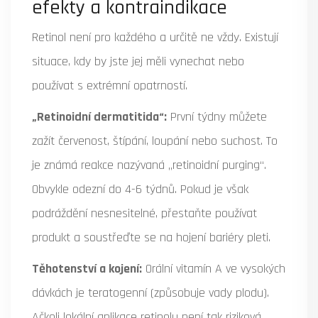
efekty a kontraindikace
Retinol není pro každého a určitě ne vždy. Existují
situace, kdy by jste jej měli vynechat nebo
používat s extrémní opatrností.
„Retinoidní dermatitida“:
První týdny můžete
zažít červenost, štípání, loupání nebo suchost. To
je známá reakce nazývaná „retinoidní purging“.
Obvykle odezní do 4-6 týdnů. Pokud je však
podráždění nesnesitelné, přestaňte používat
produkt a soustřeďte se na hojení bariéry pleti.
Těhotenství a kojení:
Orální vitamín A ve vysokých
dávkách je teratogenní (způsobuje vady plodu).
Ačkoli lokální aplikace retinolu není tak riziková,