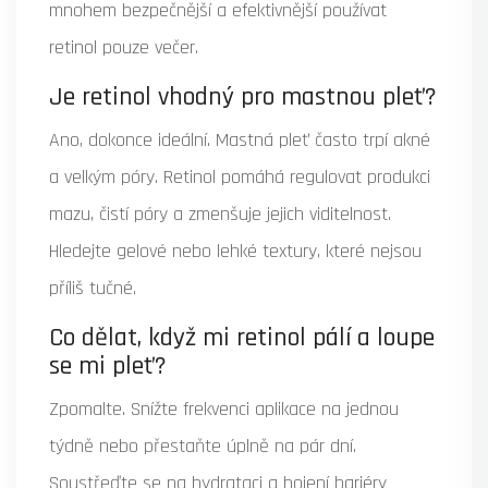
mnohem bezpečnější a efektivnější používat
retinol pouze večer.
Je retinol vhodný pro mastnou pleť?
Ano, dokonce ideální. Mastná pleť často trpí akné
a velkým póry. Retinol pomáhá regulovat produkci
mazu, čistí póry a zmenšuje jejich viditelnost.
Hledejte gelové nebo lehké textury, které nejsou
příliš tučné.
Co dělat, když mi retinol pálí a loupe
se mi pleť?
Zpomalte. Snížte frekvenci aplikace na jednou
týdně nebo přestaňte úplně na pár dní.
Soustřeďte se na hydrataci a hojení bariéry