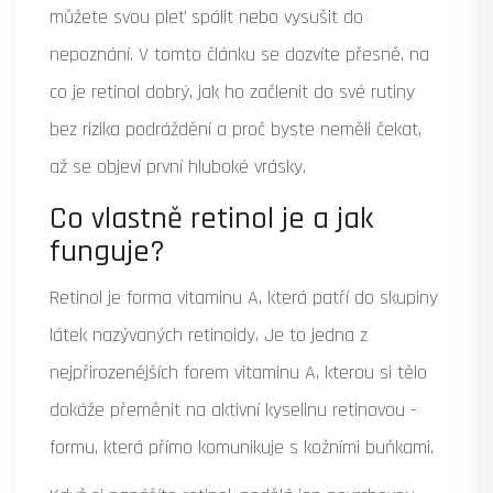
můžete svou pleť spálit nebo vysušit do
nepoznání. V tomto článku se dozvíte přesně, na
co je retinol dobrý, jak ho začlenit do své rutiny
bez rizika podráždění a proč byste neměli čekat,
až se objeví první hluboké vrásky.
Co vlastně retinol je a jak
funguje?
Retinol je forma vitaminu A, která patří do skupiny
látek nazývaných retinoidy. Je to jedna z
nejpřirozenějších forem vitaminu A, kterou si tělo
dokáže přeměnit na aktivní kyselinu retinovou -
formu, která přímo komunikuje s kožními buňkami.