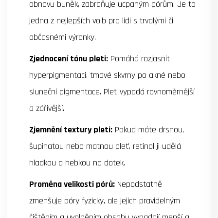
obnovu buněk, zabraňuje ucpaným pórům. Je to
jedna z nejlepších volb pro lidi s trvalými či
občasnémi výronky.
Zjednocení tónu pleti:
Pomáhá rozjasnit
hyperpigmentaci, tmavé skvrny po akné nebo
sluneční pigmentace. Pleť vypadá rovnoměrnější
a zářivější.
Zjemnění textury pleti:
Pokud máte drsnou,
šupinatou nebo matnou pleť, retinol ji udělá
hladkou a hebkou na dotek.
Proměna velikosti pórů:
Nepodstatně
zmenšuje póry fyzicky, ale jejich pravidelným
čištěním a uvolněním obsahu vypadají menší a