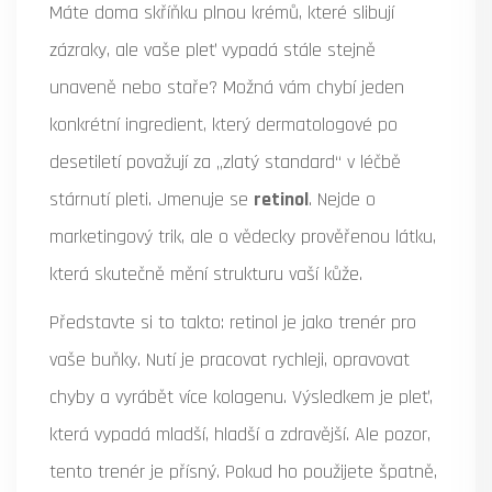
Máte doma skříňku plnou krémů, které slibují
zázraky, ale vaše pleť vypadá stále stejně
unaveně nebo staře? Možná vám chybí jeden
konkrétní ingredient, který dermatologové po
desetiletí považují za „zlatý standard“ v léčbě
stárnutí pleti. Jmenuje se
retinol
. Nejde o
marketingový trik, ale o vědecky prověřenou látku,
která skutečně mění strukturu vaší kůže.
Představte si to takto: retinol je jako trenér pro
vaše buňky. Nutí je pracovat rychleji, opravovat
chyby a vyrábět více kolagenu. Výsledkem je pleť,
která vypadá mladší, hladší a zdravější. Ale pozor,
tento trenér je přísný. Pokud ho použijete špatně,