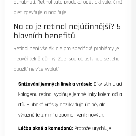
ochabnutí. Retinol tuto produkci opět aktivuje, čímž
pleť zpevňuje a naplňuje.
Na co je retinol nejúčinnější? 5
hlavních benefitů
Retinol není všelék, ale pro specifické problémy je
neuvěřitelně účinný. Zde jsou oblasti, kde se jeho
použití nejvíce vyplatí:
Snižování jemných linek a vrásek:
Díky stimulaci
kolagenu retinol vyplňuje jemné linky kolem očí a
rtů. Hluboké vrásky nezlikviduje úplně, ale
výrazně je zmírní a zpomalí vznik nových.
Léčba akné a komedonů:
Protože urychluje