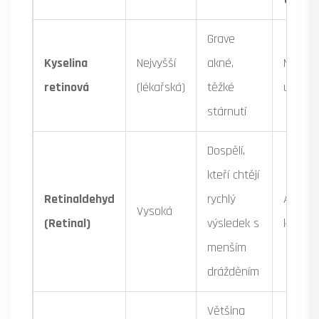
Grave
Kyselina
Nejvyšší
akné,
Ne (př
retinová
(lékařská)
těžké
účinek)
stárnutí
Dospělí,
kteří chtějí
Retinaldehyd
rychlý
Ano (1
Vysoká
(Retinal)
výsledek s
krok)
menším
drážděním
Většina