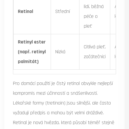
lidí, běžná
Ano (2
Retinol
Střední
péče o
kroky)
pleť
Retinyl ester
Citlivá pleť,
Ano (3
(např. retinyl
Nízká
začátečníci
kroků)
palmitát)
Pro domácí použití je čistý retinol obvykle nejlepší
kompromis mezi účinností a snášenlivostí.
Lékařské formy (tretinoin) jsou silnější, ale často
vyžadují předpis a mohou být velmi dráždivé.
Retinal je nová hvězda, která působí téměř stejně