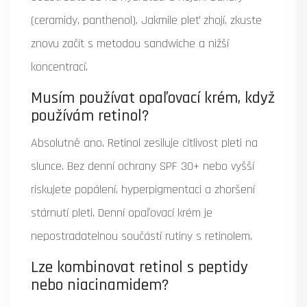
(ceramidy, panthenol). Jakmile pleť zhojí, zkuste
znovu začít s metodou sandwiche a nižší
koncentrací.
Musím používat opaľovací krém, když
používám retinol?
Absolutně ano. Retinol zesiluje citlivost pleti na
slunce. Bez denní ochrany SPF 30+ nebo vyšší
riskujete popálení, hyperpigmentaci a zhoršení
stárnutí pleti. Denní opaľovací krém je
nepostradatelnou součástí rutiny s retinolem.
Lze kombinovat retinol s peptidy
nebo niacinamidem?