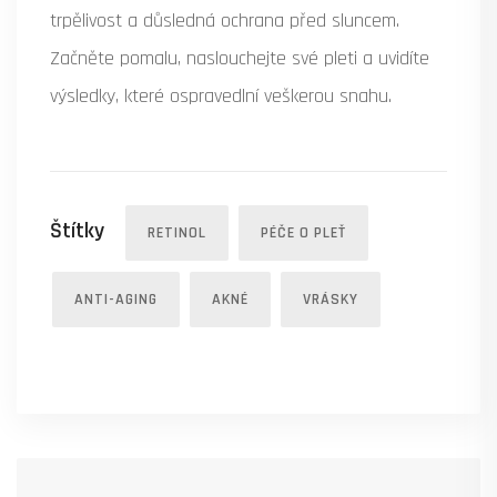
trpělivost a důsledná ochrana před sluncem.
Začněte pomalu, naslouchejte své pleti a uvidíte
výsledky, které ospravedlní veškerou snahu.
Štítky
RETINOL
PÉČE O PLEŤ
ANTI-AGING
AKNÉ
VRÁSKY