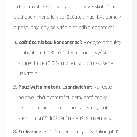
Lidé si myslí, že čím více, tím lépe. Ve skutečnosti
platí opak: méně je více. Začátek musí být pomalý
a postupný, aby se vaše pleť stihla adaptovat.
Začněte nízkou koncentrací:
Hledejte produkty
s obsahem 0,1 % až 0,3 % retinolu. Vyšší
koncentrace (0,5 % a více) jsou pro zkušené
uživatele.
Používejte metodu „sandwiche“:
Naneste
nejprve lehčí hydratační krém, poté tenký
vrstvičku retinolu a nakonec znovu hydratační
krém. To sníží dráždění a zlepší snášenlivost.
Frekvence:
Začněte jednou týdně. Pokud pleť