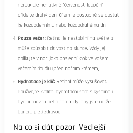
nereaguje negativně (červenost, loupání),
přidejte druhý den. Cílem je postupně se dostat
ke každodennímu nebo každodruhému dni.
Pouze večer:
Retinol je nestabilní na světle a
může způsobit citlivost na slunce. Vždy jej
aplikujte v noci jako poslední krok ve vašem
večerním rituálu (před nočním krémem).
Hydratace je klíč:
Retinol může vysušovat.
Používejte kvalitní hydratační séra s kyselinou
hyaluronovou nebo ceramidy, aby jste udrželi
bariéru pleti zdravou.
Na co si dát pozor: Vedlejší