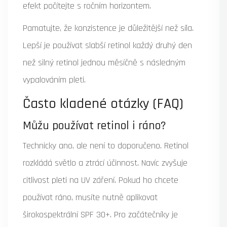
efekt počítejte s ročním horizontem.
Pamatujte, že konzistence je důležitější než síla.
Lepší je používat slabší retinol každý druhý den
než silný retinol jednou měsíčně s následným
vypalováním pleti.
Často kladené otázky (FAQ)
Můžu používat retinol i ráno?
Technicky ano, ale není to doporučeno. Retinol
rozkládá světlo a ztrácí účinnost. Navíc zvyšuje
citlivost pleti na UV záření. Pokud ho chcete
používat ráno, musíte nutně aplikovat
širokospektrální SPF 30+. Pro začátečníky je