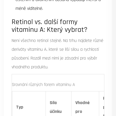
méně viditelné.
Retinol vs. další formy
vitaminu A: Který vybrat?
Není všechno retinol stejné. Na trhu najdete různé
deriváty vitaminu A, které se liší silou a rychlostí
působení. Rozdíl mezi nimi je zásadní pro výběr
vhodného produktu.
Srovnání různých forem vitaminu A
Potřeb
Síla
Vhodné
Typ
převod
účinku
pro
těle?