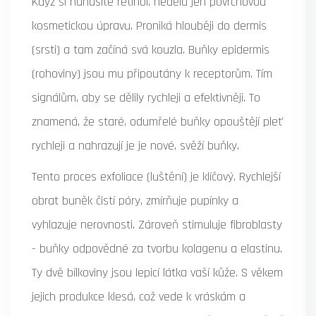
Když si nanášíte retinol, nedělá jen povrchovou
kosmetickou úpravu. Proniká hlouběji do dermis
(srsti) a tam začíná svá kouzla. Buňky epidermis
(rohoviny) jsou mu připoutány k receptorům. Tím
signálům, aby se dělily rychleji a efektivněji. To
znamená, že staré, odumřelé buňky opouštějí pleť
rychleji a nahrazují je je nové, svěží buňky.
Tento proces exfoliace (luštění) je klíčový. Rychlejší
obrat buněk čistí póry, zmírňuje pupínky a
vyhlazuje nerovnosti. Zároveň stimuluje fibroblasty
- buňky odpovědné za tvorbu kolagenu a elastinu.
Ty dvě bílkoviny jsou lepicí látka vaší kůže. S věkem
jejich produkce klesá, což vede k vráskám a