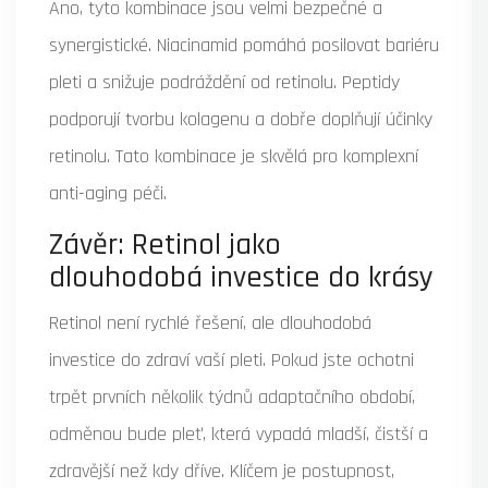
Ano, tyto kombinace jsou velmi bezpečné a
synergistické. Niacinamid pomáhá posilovat bariéru
pleti a snižuje podráždění od retinolu. Peptidy
podporují tvorbu kolagenu a dobře doplňují účinky
retinolu. Tato kombinace je skvělá pro komplexní
anti-aging péči.
Závěr: Retinol jako
dlouhodobá investice do krásy
Retinol není rychlé řešení, ale dlouhodobá
investice do zdraví vaší pleti. Pokud jste ochotni
trpět prvních několik týdnů adaptačního období,
odměnou bude pleť, která vypadá mladší, čistší a
zdravější než kdy dříve. Klíčem je postupnost,