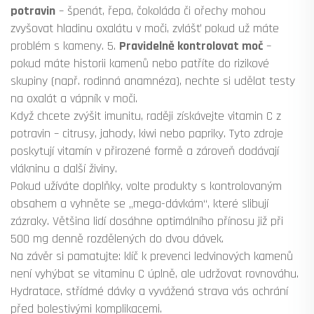
potravin
– špenát, řepa, čokoláda či ořechy mohou
zvyšovat hladinu oxalátu v moči, zvlášť pokud už máte
problém s kameny. 5.
Pravidelně kontrolovat moč
–
pokud máte historii kamenů nebo patříte do rizikové
skupiny (např. rodinná anamnéza), nechte si udělat testy
na oxalát a vápník v moči.
Když chcete zvýšit imunitu, raději získávejte vitamin C z
potravin – citrusy, jahody, kiwi nebo papriky. Tyto zdroje
poskytují vitamín v přirozené formě a zároveň dodávají
vlákninu a další živiny.
Pokud užíváte doplňky, volte produkty s kontrolovaným
obsahem a vyhněte se „mega-dávkám“, které slibují
zázraky. Většina lidí dosáhne optimálního přínosu již při
500 mg denně rozdělených do dvou dávek.
Na závěr si pamatujte: klíč k prevenci ledvinových kamenů
není vyhýbat se vitaminu C úplně, ale udržovat rovnováhu.
Hydratace, střídmé dávky a vyvážená strava vás ochrání
před bolestivými komplikacemi.