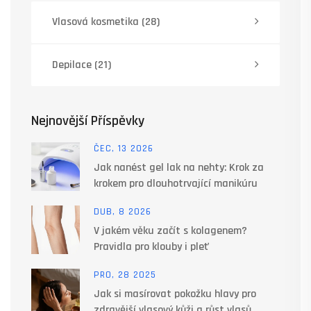
Vlasová kosmetika
(28)
Depilace
(21)
Nejnovější Příspěvky
ČEC, 13 2026
Jak nanést gel lak na nehty: Krok za
krokem pro dlouhotrvající manikúru
DUB, 8 2026
V jakém věku začít s kolagenem?
Pravidla pro klouby i pleť
PRO, 28 2025
Jak si masírovat pokožku hlavy pro
zdravější vlasový kůži a růst vlasů