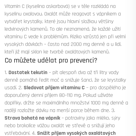
Vitamin C (kyselina askorbová) se v těle rozkládá na
kyselinu oxalovou. Oxalát může reagovat s vápníkem a
vytvářet krystalky, které jsou hlavní složkou většiny
ledvinových kamenů. To ale neznamená, že každé užití
vitaminu C vede k problémům. Riziko vzrůstá jen při velmi
vysokých dávkách – často nad 2000 mg denně a u lidí,
kteří již mají sklon ke tvorbě oxalátových kamenů.
Co můžete udělat pro prevenci?
1.
Dostatek tekutin
– pít alespoň dva až tři litry vody
denně pomáhá ředit moč a snižuje šanci, že se krystalky
usadí. 2.
Sledovat příjem vitaminu C
– pro dospělého je
doporučený denní příjem 80–110 mg. Pokud užíváte
doplňky, držte se maximálního množství 1000 mg denně a
raději rozložte dávku na menší porce během dne. 3.
Strava bohatá na vápník
– potraviny jako mléko, sýry
nebo brokolice vážou oxalát ve střevě a snižují jeho
vstřebávání. 4.
Snížit příjem vysokých oxalátových