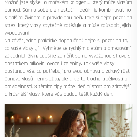
Možná jste slyšeli o mořském kolagenu, který může vlasům
pomoci. Sám o sobě ale nestačí – ideální je kombinovat ho
s dalšími živinami a pravidelnou péčí. Také si dejte pozor na
stres, který vlasy zbytečně zatěžuje a může způsobit jejich
vypadávání.
Na závěr jedno praktické doporučení: dejte si pozor na to,
co vaše vlasy „jí“. Vyhněte se rychlým dietám a omezování
základních živin. Lepší je zaměřit se na vyváženou stravu s
dostatkem bílkovin, ovoce i zeleniny. Tak vaše vlasy
dostanou vše, co potřebují pro svou obnovu a zdravý růst.
Obnova vlasů není složitá, ale chce to trochu trpělivosti a
pravidelnosti. S těmito tipy máte ideální start pro zdravější
a krásnější vlasy, které vás budou těšit každý den.