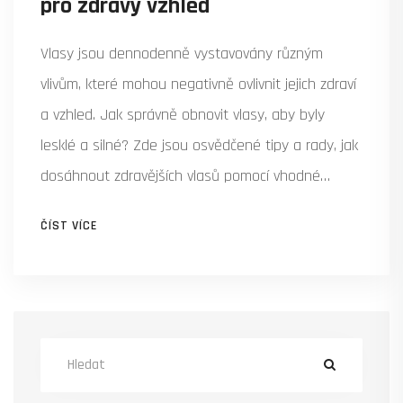
pro zdravý vzhled
Vlasy jsou dennodenně vystavovány různým
vlivům, které mohou negativně ovlivnit jejich zdraví
a vzhled. Jak správně obnovit vlasy, aby byly
lesklé a silné? Zde jsou osvědčené tipy a rady, jak
dosáhnout zdravějších vlasů pomocí vhodné
kosmetiky a domácích triků. Přečtěte si, co dělat
ČÍST VÍCE
pro obnovu poškozených vlasů a jak se vyvarovat
budoucímu poškození.