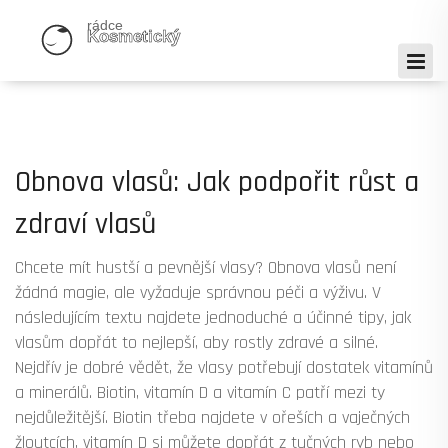
Obnova vlasů: Jak podpořit růst a
zdraví vlasů
Chcete mít hustší a pevnější vlasy? Obnova vlasů není
žádná magie, ale vyžaduje správnou péči a výživu. V
následujícím textu najdete jednoduché a účinné tipy, jak
vlasům dopřát to nejlepší, aby rostly zdravé a silné.
Nejdřív je dobré vědět, že vlasy potřebují dostatek vitamínů
a minerálů. Biotin, vitamín D a vitamín C patří mezi ty
nejdůležitější. Biotin třeba najdete v ořeších a vaječných
žloutcích, vitamín D si můžete dopřát z tučných ryb nebo