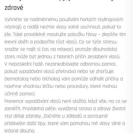
zdravé
Vyhněte se nadměrnému používání horkých stylingových
nástrojů a raději nechte vlasy volně uschnout, pokud to
jde. Také pravidelně masírujte pokožku hlavy – zlepšíte tím
krevní oběh a podpoříte růst vlasů. Co se týče stresu,
snažte se najít si čas na relaxaci, protože dlouhodobý
stres může být jednou z hlavních příčin zeslabení vlasů.
V neposlední řadě, nezanedbávejte odbornou pomoc,
pokud vypadávání vlasů přetrvává nebo se zhoršuje.
Dermatolog nebo tricholog vám pomůže odhalit příčiny a
navrhne vhodnou léčbu nebo procedury, které mohou
účinně pomoci.
Prevence vypadávání vlasů není složitá, když víte, na co se
zaměřit. Pravidelná péče, vyvážená strava a zdravý životní
styl dělají zázraky. Začněte u základů a postupně
přidávejte další tipy, které vám pomohou mít vlasy silné a
krásné dlouho.