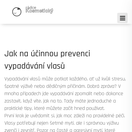
Jak na účinnou prevenci
vypadávání vlasů
Vypadávání vlasů může potkat každého, ať už kvůli stresu,
špatné výživě nebo dědičným příčinám. Dobrá zpráva? V
mnoha případech jde vypadávání zpomalit nebo dokonce
zastavit, když víte, jak na to. Tady máte jednoduché a
praktické tipy, které můžete začít hned používat.
První krok je uvědomit si, jak moc záleží na pravidelné péči.
Vlasy potřebují nejen šetrné mytí, ale i správnou výživu
zvenčí i zevnitř. Pozor na časté a agresivní mytí, které