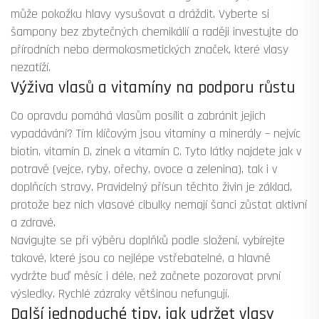
může pokožku hlavy vysušovat a dráždit. Vyberte si
šampony bez zbytečných chemikálií a raději investujte do
přírodních nebo dermokosmetických značek, které vlasy
nezatíží.
Výživa vlasů a vitamíny na podporu růstu
Co opravdu pomáhá vlasům posílit a zabránit jejich
vypadávání? Tím klíčovým jsou vitamíny a minerály – nejvíc
biotin, vitamín D, zinek a vitamín C. Tyto látky najdete jak v
potravě (vejce, ryby, ořechy, ovoce a zelenina), tak i v
doplňcích stravy. Pravidelný přísun těchto živin je základ,
protože bez nich vlasové cibulky nemají šanci zůstat aktivní
a zdravé.
Navigujte se při výběru doplňků podle složení, vybírejte
takové, které jsou co nejlépe vstřebatelné, a hlavně
vydržte buď měsíc i déle, než začnete pozorovat první
výsledky. Rychlé zázraky většinou nefungují.
Další jednoduché tipy, jak udržet vlasy