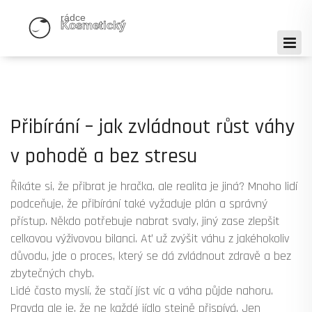
Přibírání – jak zvládnout růst váhy
v pohodě a bez stresu
Říkáte si, že přibrat je hračka, ale realita je jiná? Mnoho lidí
podceňuje, že přibírání také vyžaduje plán a správný
přístup. Někdo potřebuje nabrat svaly, jiný zase zlepšit
celkovou výživovou bilanci. Ať už zvýšit váhu z jakéhokoliv
důvodu, jde o proces, který se dá zvládnout zdravě a bez
zbytečných chyb.
Lidé často myslí, že stačí jíst víc a váha půjde nahoru.
Pravda ale je, že ne každé jídlo stejně přispívá. Jen