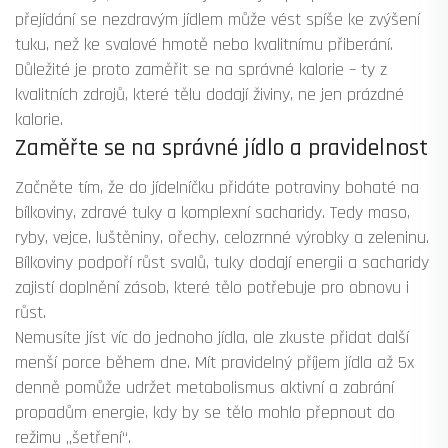
přejídání se nezdravým jídlem může vést spíše ke zvýšení
tuku, než ke svalové hmotě nebo kvalitnímu přiberání.
Důležité je proto zaměřit se na správné kalorie – ty z
kvalitních zdrojů, které tělu dodají živiny, ne jen prázdné
kalorie.
Zaměřte se na správné jídlo a pravidelnost
Začněte tím, že do jídelníčku přidáte potraviny bohaté na
bílkoviny, zdravé tuky a komplexní sacharidy. Tedy maso,
ryby, vejce, luštěniny, ořechy, celozrnné výrobky a zeleninu.
Bílkoviny podpoří růst svalů, tuky dodají energii a sacharidy
zajistí doplnění zásob, které tělo potřebuje pro obnovu i
růst.
Nemusíte jíst víc do jednoho jídla, ale zkuste přidat další
menší porce během dne. Mít pravidelný příjem jídla až 5x
denně pomůže udržet metabolismus aktivní a zabrání
propadům energie, kdy by se tělo mohlo přepnout do
režimu „šetření“.