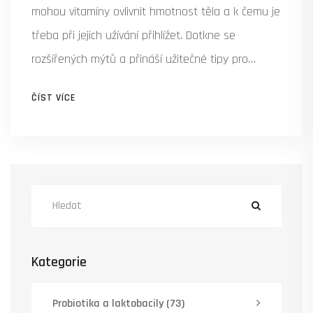
mohou vitamíny ovlivnit hmotnost těla a k čemu je
třeba při jejich užívání přihlížet. Dotkne se
rozšířených mýtů a přináší užitečné tipy pro
udržení zdravého životního stylu. Informuje o roli
ČÍST VÍCE
jednotlivých vitamínů a minerálů ve stravě a jejich
potenciálním dopadu na tělesnou hmotnost.
Kategorie
Probiotika a laktobacily
(73)