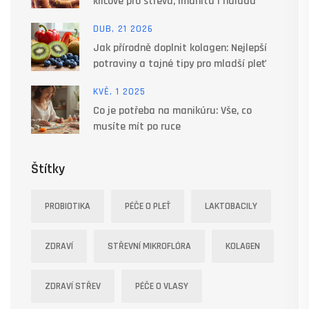
klíčové pro střeva, imunitu i náladu
DUB, 21 2026
Jak přírodně doplnit kolagen: Nejlepší
potraviny a tajné tipy pro mladší pleť
KVĚ, 1 2025
Co je potřeba na manikúru: Vše, co
musíte mít po ruce
Štítky
PROBIOTIKA
PÉČE O PLEŤ
LAKTOBACILY
ZDRAVÍ
STŘEVNÍ MIKROFLÓRA
KOLAGEN
ZDRAVÍ STŘEV
PÉČE O VLASY