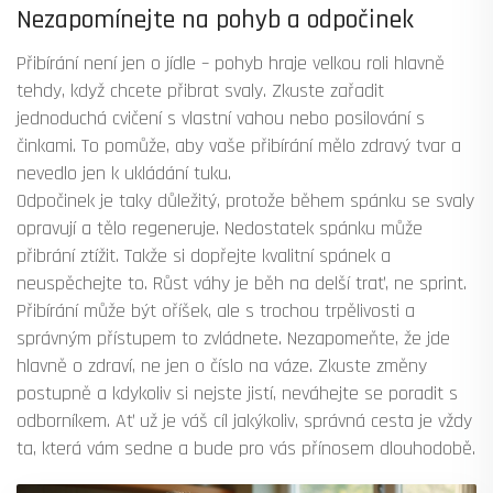
Nezapomínejte na pohyb a odpočinek
Přibírání není jen o jídle – pohyb hraje velkou roli hlavně
tehdy, když chcete přibrat svaly. Zkuste zařadit
jednoduchá cvičení s vlastní vahou nebo posilování s
činkami. To pomůže, aby vaše přibírání mělo zdravý tvar a
nevedlo jen k ukládání tuku.
Odpočinek je taky důležitý, protože během spánku se svaly
opravují a tělo regeneruje. Nedostatek spánku může
přibrání ztížit. Takže si dopřejte kvalitní spánek a
neuspěchejte to. Růst váhy je běh na delší trať, ne sprint.
Přibírání může být oříšek, ale s trochou trpělivosti a
správným přístupem to zvládnete. Nezapomeňte, že jde
hlavně o zdraví, ne jen o číslo na váze. Zkuste změny
postupně a kdykoliv si nejste jistí, neváhejte se poradit s
odborníkem. Ať už je váš cíl jakýkoliv, správná cesta je vždy
ta, která vám sedne a bude pro vás přínosem dlouhodobě.