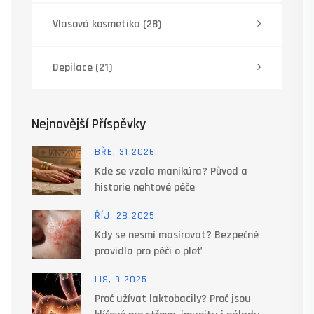
Vlasová kosmetika
(28)
Depilace
(21)
Nejnovější Příspěvky
BŘE, 31 2026
Kde se vzala manikúra? Původ a
historie nehtové péče
ŘÍJ, 28 2025
Kdy se nesmí masírovat? Bezpečné
pravidla pro péči o pleť
LIS, 9 2025
Proč užívat laktobacily? Proč jsou