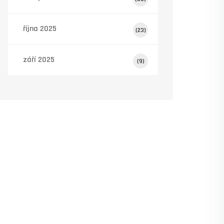
října 2025
(23)
září 2025
(9)