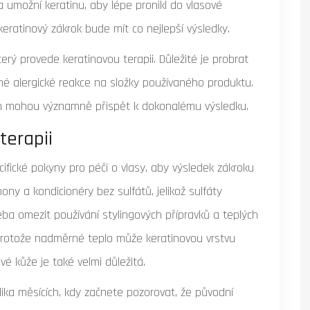
 a umožní keratinu, aby lépe pronikl do vlasové
 keratinový zákrok bude mít co nejlepší výsledky.
erý provede keratinovou terapii. Důležité je probrat
né alergické reakce na složky používaného produktu.
m mohou významně přispět k dokonalému výsledku.
terapii
cifické pokyny pro péči o vlasy, aby výsledek zákroku
ony a kondicionéry bez sulfátů, jelikož sulfáty
ba omezit používání stylingových přípravků a teplých
, protože nadměrné teplo může keratinovou vrstvu
vé kůže je také velmi důležitá.
lika měsících, kdy začnete pozorovat, že původní