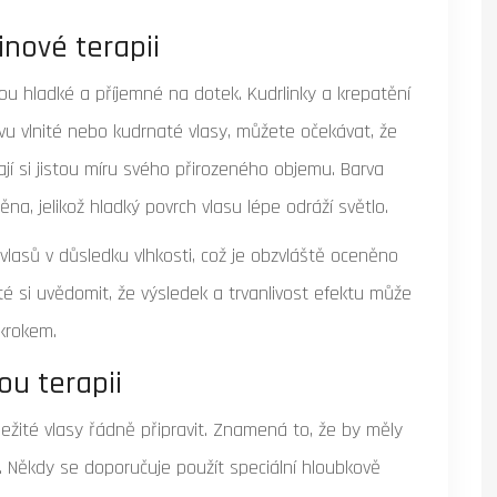
inové terapii
jsou hladké a příjemné na dotek. Kudrlinky a krepatění
vu vlnité nebo kudrnaté vlasy, můžete očekávat, že
jí si jistou míru svého přirozeného objemu. Barva
na, jelikož hladký povrch vlasu lépe odráží světlo.
vlasů v důsledku vlhkosti, což je obzvláště oceněno
é si uvědomit, že výsledek a trvanlivost efektu může
krokem.
ou terapii
žité vlasy řádně připravit. Znamená to, že by měly
. Někdy se doporučuje použít speciální hloubkově