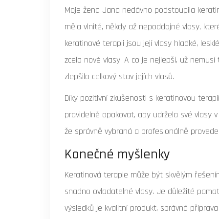
Moje žena Jana nedávno podstoupila keratino
měla vlnité, někdy až nepoddajné vlasy, kter
keratinové terapii jsou její vlasy hladké, le
zcela nové vlasy. A co je nejlepší, už nemusí 
zlepšilo celkový stav jejích vlasů.
Díky pozitivní zkušenosti s keratinovou terap
pravidelně opakovat, aby udržela své vlasy v
že správně vybraná a profesionálně provede
Konečné myšlenky
Keratinová terapie může být skvělým řešením p
snadno ovladatelné vlasy. Je důležité pamat
výsledků je kvalitní produkt, správná přípra