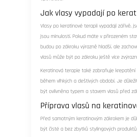
Jak vlasy vypadají po kerat
Vlasy po keratinové terapii vypadají zářivě, 
jsou minulostí. Pokud máte v přirozeném sta
budou po zákroku výrazně hladší, ale zachova
vlasů může být po zákroku ještě více zvýrazně
Keratinová terapie také zabraňuje krepatění 
během vlhkých a deštivých období. Je důležit
být ovlivněna typem a stavem vlasů před zá
Příprava vlasů na keratinov
Před samotným keratinovým zákrokem je důle
být čisté a bez zbytků stylingových produktů