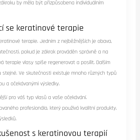
zákroku by měla být přizpůsobena individuálním
í se keratinové terapie
ratinové terapie. Jedním z nejběžnějších je obava,
kutečnosti, pokud je zákrok prováděn správně a na
á terapie vlasy spíše regenerovat a posílit. Dalším
u stejné. Ve skutečnosti existuje mnoho různých typů
silou a očekávanými výsledky.
dnější pro váš typ vlasů a vaše očekávání.
ovaného profesionála, který používá kvalitní produkty.
ýsledků.
kušenost s keratinovou terapií