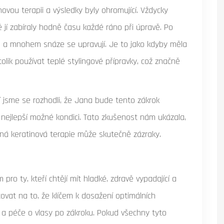
vou terapii a výsledky byly ohromující. Vždycky
é jí zabíraly hodně času každé ráno při úpravě. Po
sklé a mnohem snáze se upravují. Je to jako kdyby měla
tolik používat teplé stylingové přípravky, což značně
ií jsme se rozhodli, že Jana bude tento zákrok
 nejlepší možné kondici. Tato zkušenost nám ukázala,
ná keratinová terapie může skutečně zázraky.
ro ty, kteří chtějí mít hladké, zdravě vypadající a
ovat na to, že klíčem k dosažení optimálních
va a péče o vlasy po zákroku. Pokud všechny tyto