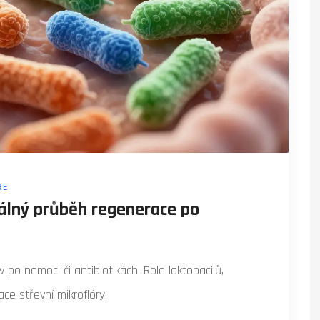
ŘE
eálný průběh regenerace po
h
v po nemoci či antibiotikách. Role laktobacilů,
ce střevní mikroflóry.