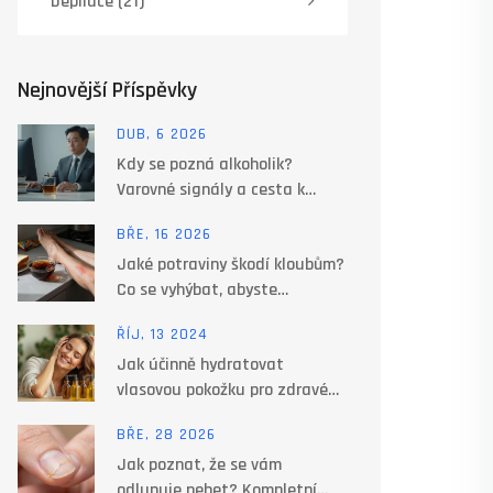
Depilace
(21)
Nejnovější Příspěvky
DUB, 6 2026
Kdy se pozná alkoholik?
Varovné signály a cesta k
nápravě
BŘE, 16 2026
Jaké potraviny škodí kloubům?
Co se vyhýbat, abyste
nezhoršili bolesti
ŘÍJ, 13 2024
Jak účinně hydratovat
vlasovou pokožku pro zdravé
vlasy
BŘE, 28 2026
Jak poznat, že se vám
odlupuje nehet? Kompletní