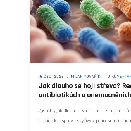
16 ČEC, 2026
MILAN KOVAŘÍK
0 KOMENTÁ
Jak dlouho se hojí střeva? R
antibiotikách a onemocněníc
Zjistěte, jak dlouho trvá skutečné hojení stře
probiotik a správné výživy v procesu regenera