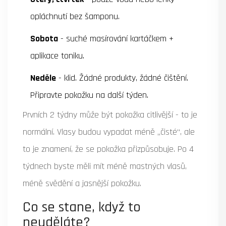
opláchnutí bez šamponu.
Sobota
- suché masírování kartáčkem +
aplikace toniku.
Neděle
- klid. Žádné produkty, žádné čištění.
Připravte pokožku na další týden.
Prvních 2 týdny může být pokožka citlivější - to je
normální. Vlasy budou vypadat méně „čisté“, ale
to je znamení, že se pokožka přizpůsobuje. Po 4
týdnech byste měli mít méně mastných vlasů,
méně svědění a jasnější pokožku.
Co se stane, když to
neuděláte?