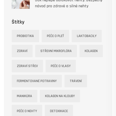
Jak nejlépe odlakovat nehty: Bezpečný
návod pro zdravé a silné nehty
Štítky
PROBIOTIKA
PÉČE O PLEŤ
LAKTOBACILY
ZDRAVÍ
STŘEVNÍ MIKROFLÓRA
KOLAGEN
ZDRAVÍ STŘEV
PÉČE O VLASY
FERMENTOVANÉ POTRAVINY
TRÁVENÍ
MANIKÚRA
KOLAGEN NA KLOUBY
PÉČE O NEHTY
DETOXIKACE