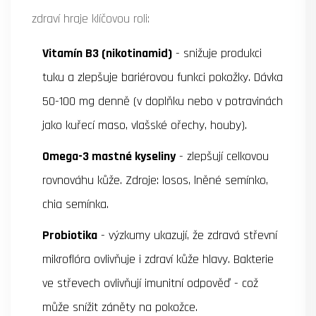
zdraví hraje klíčovou roli:
Vitamín B3 (nikotinamid)
- snižuje produkci
tuku a zlepšuje bariérovou funkci pokožky. Dávka
50-100 mg denně (v doplňku nebo v potravinách
jako kuřecí maso, vlašské ořechy, houby).
Omega-3 mastné kyseliny
- zlepšují celkovou
rovnováhu kůže. Zdroje: losos, lněné semínko,
chia semínka.
Probiotika
- výzkumy ukazují, že zdravá střevní
mikroflóra ovlivňuje i zdraví kůže hlavy. Bakterie
ve střevech ovlivňují imunitní odpověď - což
může snížit záněty na pokožce.