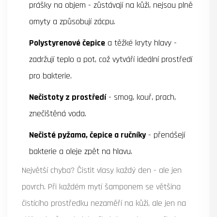
prášky na objem - zůstávají na kůži, nejsou plně
omyty a způsobují zácpu.
Polystyrenové čepice
a těžké kryty hlavy -
zadržují teplo a pot, což vytváří ideální prostředí
pro bakterie.
Nečistoty z prostředí
- smog, kouř, prach,
znečištěná voda.
Nečisté pyžama, čepice a ručníky
- přenášejí
bakterie a oleje zpět na hlavu.
Největší chyba? Čistit vlasy každý den - ale jen
povrch. Při každém mytí šamponem se většina
čistícího prostředku nezaměří na kůži, ale jen na