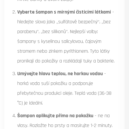
Vyberte šampon s mírnými čisticími látkami
-
hledejte slova jako „sulfátově bezpečný“, „bez
parabenu“, „bez silikonů“. Nejlepší volby:
šampony s kyselinou salicylovou, čajovým
stromem nebo zinkem pyrithionem. Tyto látky
pronikají do pokožky a rozkládají tuky a bakterie.
Umývejte hlavu teplou, ne horkou vodou
-
horká voda suší pokožku a podporuje
přebytečnou produkci oleje. Teplá voda (36-38
°C) je ideální.
Šampon aplikujte přímo na pokožku
- ne na
vlasy. Rozložte ho prsty a masírujte 1-2 minuty.