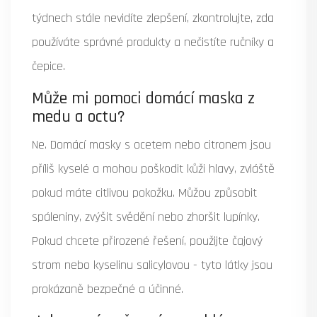
týdnech stále nevidíte zlepšení, zkontrolujte, zda
používáte správné produkty a nečistíte ručníky a
čepice.
Může mi pomoci domácí maska z
medu a octu?
Ne. Domácí masky s ocetem nebo citronem jsou
příliš kyselé a mohou poškodit kůži hlavy, zvláště
pokud máte citlivou pokožku. Můžou způsobit
spáleniny, zvýšit svědění nebo zhoršit lupínky.
Pokud chcete přirozené řešení, použijte čajový
strom nebo kyselinu salicylovou - tyto látky jsou
prokázaně bezpečné a účinné.