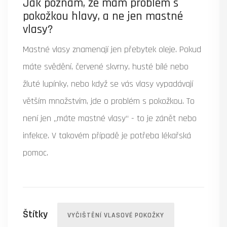
Jak poznám, že mám problém s
pokožkou hlavy, a ne jen mastné
vlasy?
Mastné vlasy znamenají jen přebytek oleje. Pokud
máte svědění, červené skvrny, husté bílé nebo
žluté lupínky, nebo když se vás vlasy vypadávají
větším množstvím, jde o problém s pokožkou. To
není jen „máte mastné vlasy“ - to je zánět nebo
infekce. V takovém případě je potřeba lékařská
pomoc.
Štítky
VYČIŠTĚNÍ VLASOVÉ POKOŽKY