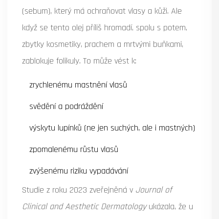
(sebum), který má ochraňovat vlasy a kůži. Ale
když se tento olej příliš hromadí, spolu s potem,
zbytky kosmetiky, prachem a mrtvými buňkami,
zablokuje folikuly. To může vést k:
zrychlenému mastnění vlasů
svědění a podráždění
výskytu lupínků (ne jen suchých, ale i mastných)
zpomalenému růstu vlasů
zvýšenému riziku vypadávání
Studie z roku 2023 zveřejněná v
Journal of
Clinical and Aesthetic Dermatology
ukázala, že u