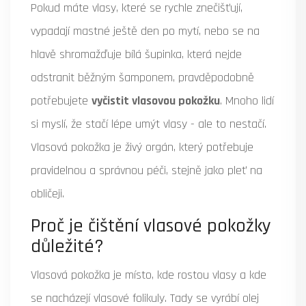
Pokud máte vlasy, které se rychle znečišťují,
vypadají mastné ještě den po mytí, nebo se na
hlavě shromažďuje bílá šupinka, která nejde
odstranit běžným šamponem, pravděpodobně
potřebujete
vyčistit vlasovou pokožku
. Mnoho lidí
si myslí, že stačí lépe umýt vlasy - ale to nestačí.
Vlasová pokožka je živý orgán, který potřebuje
pravidelnou a správnou péči, stejně jako pleť na
obličeji.
Proč je čištění vlasové pokožky
důležité?
Vlasová pokožka je místo, kde rostou vlasy a kde
se nacházejí vlasové folikuly. Tady se vyrábí olej