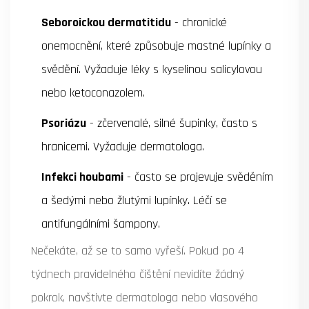
Seboroickou dermatitidu
- chronické
onemocnění, které způsobuje mastné lupínky a
svědění. Vyžaduje léky s kyselinou salicylovou
nebo ketoconazolem.
Psoriázu
- zčervenalé, silné šupinky, často s
hranicemi. Vyžaduje dermatologa.
Infekci houbami
- často se projevuje svěděním
a šedými nebo žlutými lupínky. Léčí se
antifungálními šampony.
Nečekáte, až se to samo vyřeší. Pokud po 4
týdnech pravidelného čištění nevidíte žádný
pokrok, navštivte dermatologa nebo vlasového