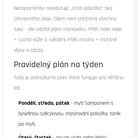
Nezapomeňte: neexistuje „čistá pokožka“ bez
přirozeného oleje. Cílem není odstranit všechny
tuky - ale udržet jejich rovnováhu. Příliš málo oleje
= suchá kůže a svědění. Příliš mnoho = mastné
vlasy a zácpy.
Pravidelný plán na týden
Tady je jednoduchý plán, který funguje pro většinu
lidí:
Pondělí, středa, pátek
- mytí šamponem s
kyselinou salicylovou, masírování pokožky, tonik
po mytí.
Úterý, čtvrtek
- pouze voda nebo lehký