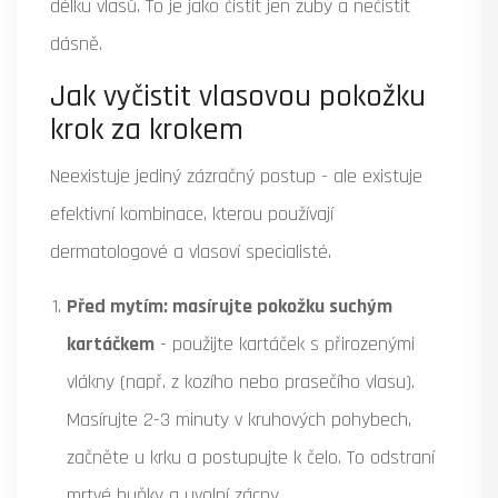
délku vlasů. To je jako čistit jen zuby a nečistit
dásně.
Jak vyčistit vlasovou pokožku
krok za krokem
Neexistuje jediný zázračný postup - ale existuje
efektivní kombinace, kterou používají
dermatologové a vlasoví specialisté.
Před mytím: masírujte pokožku suchým
kartáčkem
- použijte kartáček s přirozenými
vlákny (např. z kozího nebo prasečího vlasu).
Masírujte 2-3 minuty v kruhových pohybech,
začněte u krku a postupujte k čelo. To odstraní
mrtvé buňky a uvolní zácpy.