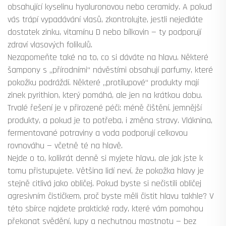
obsahující kyselinu hyaluronovou nebo ceramidy. A pokud
vás trápí vypadávání vlasů, zkontrolujte, jestli nejedláte
dostatek zinku, vitamínu D nebo bílkovin — ty podporují
zdraví vlasových folikulů.
Nezapomeňte také na to, co si dáváte na hlavu. Některé
šampony s „přírodními“ návěstími obsahují parfumy, které
pokožku podráždí. Některé „protilupové“ produkty mají
zinek pyrithion, který pomáhá, ale jen na krátkou dobu.
Trvalé řešení je v přirozené péči: méně čištění, jemnější
produkty, a pokud je to potřeba, i změna stravy. Vláknina,
fermentované potraviny a voda podporují celkovou
rovnováhu — včetně té na hlavě.
Nejde o to, kolikrát denně si myjete hlavu, ale jak jste k
tomu přistupujete. Většina lidí neví, že pokožka hlavy je
stejně citlivá jako obličej. Pokud byste si nečistili obličej
agresivním čističkem, proč byste měli čistit hlavu takhle? V
této sbírce najdete praktické rady, které vám pomohou
překonat svědění, lupy a nechutnou mastnotu — bez