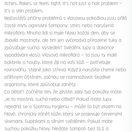
itches, flakes, or feels tight, it’s not just a hair problem —
it’s a skin problem.
Nejčastější příčiny problémů s vlasovou pokožkou jsou příliš
časté mytí, agresivní šampony, stres nebo narušená
mikroflóra. Mnoho lidí si myje hlavu každý den, aby se
zbavilo mastnoty, ale tím jen vyčerpává přirozené tuky a
způsobuje sucho. Výsledek? Svědění, lupy a dokonce
vypadávání vlasů. Vlasová mikroflóra — to jsou ty malé
bakterie a houby, které žijí na vaší kůži — potřebuje
rovnováhu, stejně jako střeva. Když ji narušíte chemií nebo
přílišným čištěním, začnou se rozmnožovat škodlivé
organismy, které způsobují záněty.
Co dělat? Začněte tím, že zjistíte, jaký typ pokožky máte.
Je to mastná, suchá nebo citlivá? Pokud máte lupy,
nejedná se o špatnou hygienu — může to být
ekzém na
hlavě
,
chronický zánět kůže, který se projevuje červenými
skvrnami, šupinkami a silným svěděním
. Pokud máte
suchou pokožku hlavy, hledáte šampon bez SLS a