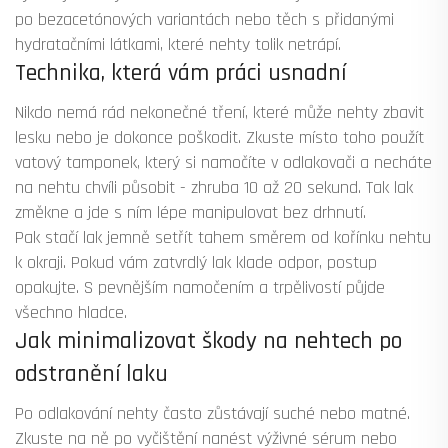
po bezacetónových variantách nebo těch s přidanými
hydratačními látkami, které nehty tolik netrápí.
Technika, která vám práci usnadní
Nikdo nemá rád nekonečné tření, které může nehty zbavit
lesku nebo je dokonce poškodit. Zkuste místo toho použít
vatový tamponek, který si namočíte v odlakovači a necháte
na nehtu chvíli působit - zhruba 10 až 20 sekund. Tak lak
změkne a jde s ním lépe manipulovat bez drhnutí.
Pak stačí lak jemně setřít tahem směrem od kořínku nehtu
k okraji. Pokud vám zatvrdlý lak klade odpor, postup
opakujte. S pevnějším namočením a trpělivostí půjde
všechno hladce.
Jak minimalizovat škody na nehtech po
odstranění laku
Po odlakování nehty často zůstávají suché nebo matné.
Zkuste na ně po vyčištění nanést výživné sérum nebo