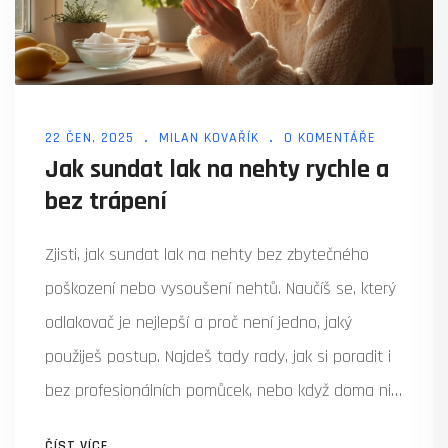
22 ČEN, 2025
MILAN KOVAŘÍK
0 KOMENTÁŘE
Jak sundat lak na nehty rychle a
bez trápení
Zjisti, jak sundat lak na nehty bez zbytečného
poškození nebo vysoušení nehtů. Naučíš se, který
odlakovač je nejlepší a proč není jedno, jaký
použiješ postup. Najdeš tady rady, jak si poradit i
bez profesionálních pomůcek, nebo když doma nic
nemáš. Nechybí ani tipy na šetrné postupy a co
ČÍST VÍCE