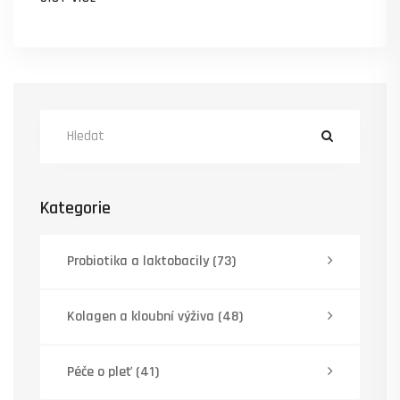
dělat, když lak nejde dolů za nic na světě. Vše
jednoduše, bez složitostí a zbytečných keců.
Kategorie
Probiotika a laktobacily
(73)
Kolagen a kloubní výživa
(48)
Péče o pleť
(41)