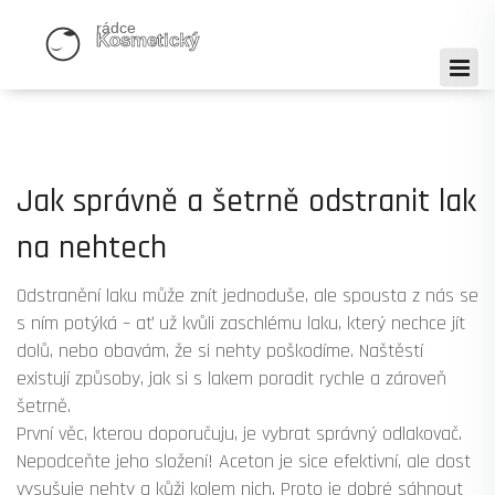
Jak správně a šetrně odstranit lak
na nehtech
Odstranění laku může znít jednoduše, ale spousta z nás se
s ním potýká – ať už kvůli zaschlému laku, který nechce jít
dolů, nebo obavám, že si nehty poškodíme. Naštěstí
existují způsoby, jak si s lakem poradit rychle a zároveň
šetrně.
První věc, kterou doporučuju, je vybrat správný odlakovač.
Nepodceňte jeho složení! Aceton je sice efektivní, ale dost
vysušuje nehty a kůži kolem nich. Proto je dobré sáhnout