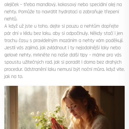
olejíček – třeba mandlový, kokosový nebo speciální olej na
nehty. Pomůže to navrátit hydrataci a zabraňuje třepení
nehtů.
A když už jste u toho, dejte si pauzu a nehtům dopřejte
pár dní v klidu bez laku, aby si odpočinuly. Někdy stačí i jen
trochu času s pravidelným mazáním a nehty vám poděkují.
Jestli vás zajímá, jak zvládnout i ty nejodolnější laky nebo
gelové nehty, mrkněte na naše další tipy – máme pro vás
spoustu užitečných rad, jak si poradit i doma bez drahých
procedur. Odstranění laku nemusí být noční můra, když víte,
jak na to.