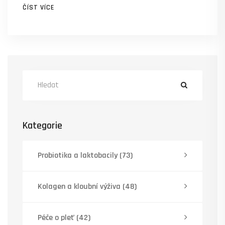
ČÍST VÍCE
pivovarské kvasnice využít v běžném životě se
psem.
Kategorie
Probiotika a laktobacily
(73)
Kolagen a kloubní výživa
(48)
Péče o pleť
(42)