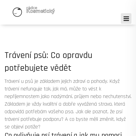
Trávení psů: Co opravdu
potřebujete vědět
Trávení u psů je základem jejich zdraví a pohody. Když
trávení nefunguje tak, jak má, může to vést k
nepříjemnostem jako nadýmání, průjem nebo nechutenství.
Základem je vždy kvalitní a dobře vyvážená strava, která
odpovídá potřebám vašeho psa. Jak ale poznat, že psí
trávení potřebuje podporu? A co byste měli změnit, když
se objeví potíže?
Co ovlivňuje psí trávení a jak mu pomoci