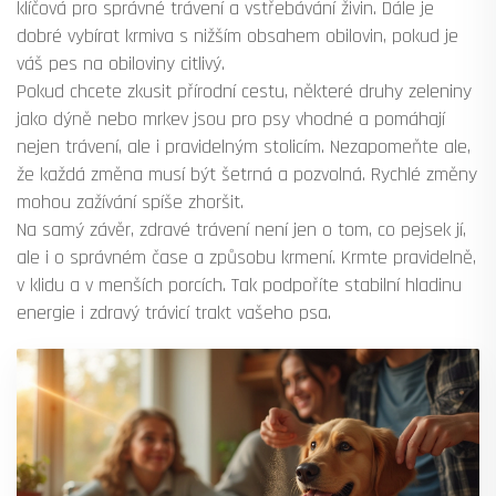
klíčová pro správné trávení a vstřebávání živin. Dále je
dobré vybírat krmiva s nižším obsahem obilovin, pokud je
váš pes na obiloviny citlivý.
Pokud chcete zkusit přírodní cestu, některé druhy zeleniny
jako dýně nebo mrkev jsou pro psy vhodné a pomáhají
nejen trávení, ale i pravidelným stolicím. Nezapomeňte ale,
že každá změna musí být šetrná a pozvolná. Rychlé změny
mohou zažívání spíše zhoršit.
Na samý závěr, zdravé trávení není jen o tom, co pejsek jí,
ale i o správném čase a způsobu krmení. Krmte pravidelně,
v klidu a v menších porcích. Tak podpoříte stabilní hladinu
energie i zdravý trávicí trakt vašeho psa.