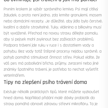
Prvním krokem je výběr správného krmiva. Psi mají citlivý
žaludek, a proto není jedno, zda krmíte granulemi, masem
nebo domácími recepty. Je důležité, aby jídlo bylo čerstvé,
kvalitní a dobře stravitelné. Tuky, vláknina a bílkoviny musí
být vyvážené. Přechod na novou stravu dělejte pomalu,
aby si pejsek mohl zvyknout bez zažívacích problémů.
Podpora trávení jde ruku v ruce i s dostatkem vody a
pohybu. Bez vody totiž štěpné procesy nejdou správně, a
pohyb pomáhá stimulovat činnost střev. Pokud vidíte, že
váš pes má pobolívání břicha, průjmy, zvracení nebo jiné
známky špatného trávení, je potřeba to nechat vyšetřit
veterinářem.
Tipy na zlepšení psího trávení doma
Existuje několik praktických tipů, které můžete vyzkoušet
hned doma. Například přidání malé dávky probiotik do
stravy pomáhá obnovit zdravou střevní mikroflóru. Ta je