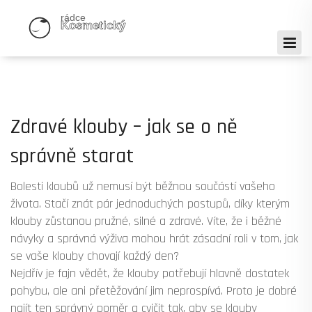
Zdravé klouby – jak se o ně
správně starat
Bolesti kloubů už nemusí být běžnou součástí vašeho
života. Stačí znát pár jednoduchých postupů, díky kterým
klouby zůstanou pružné, silné a zdravé. Víte, že i běžné
návyky a správná výživa mohou hrát zásadní roli v tom, jak
se vaše klouby chovají každý den?
Nejdřív je fajn vědět, že klouby potřebují hlavně dostatek
pohybu, ale ani přetěžování jim neprospívá. Proto je dobré
najít ten správný poměr a cvičit tak, aby se klouby