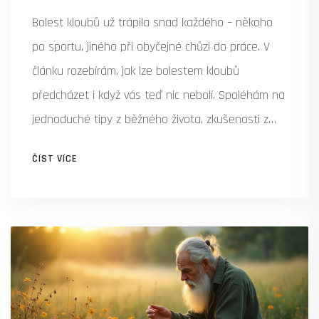
Bolest kloubů už trápila snad každého – někoho
po sportu, jiného při obyčejné chůzi do práce. V
článku rozebírám, jak lze bolestem kloubů
předcházet i když vás teď nic nebolí. Spoléhám na
jednoduché tipy z běžného života, zkušenosti z
rodiny i ověřené účinky kolagenu. Dozvíte se, na co
ČÍST VÍCE
si dát pozor, jak podpořit zdraví kloubů a proč
nestačí čekat, až začne bolet. Jde to i bez léků a
návštěv doktora.