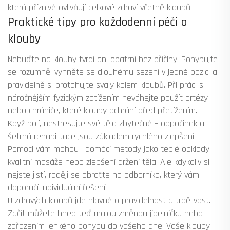
která příznivě ovlivňují celkové zdraví včetně kloubů.
Praktické tipy pro každodenní péči o
klouby
Nebuďte na klouby tvrdí ani opatrní bez příčiny. Pohybujte
se rozumně, vyhněte se dlouhému sezení v jedné pozici a
pravidelně si protahujte svaly kolem kloubů. Při práci s
náročnějším fyzickým zatížením neváhejte použít ortézy
nebo chrániče, které klouby ochrání před přetížením.
Když bolí, nestresujte své tělo zbytečně – odpočinek a
šetrná rehabilitace jsou základem rychlého zlepšení.
Pomoci vám mohou i domácí metody jako teplé obklady,
kvalitní masáže nebo zlepšení držení těla. Ale kdykoliv si
nejste jistí, raději se obraťte na odborníka, který vám
doporučí individuální řešení.
U zdravých kloubů jde hlavně o pravidelnost a trpělivost.
Začít můžete hned teď malou změnou jídelníčku nebo
zařazením lehkého pohybu do vašeho dne. Vaše klouby