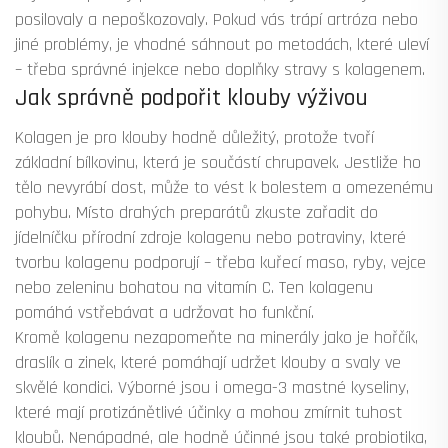
posilovaly a nepoškozovaly. Pokud vás trápí artróza nebo
jiné problémy, je vhodné sáhnout po metodách, které uleví
– třeba správné injekce nebo doplňky stravy s kolagenem.
Jak správně podpořit klouby výživou
Kolagen je pro klouby hodně důležitý, protože tvoří
základní bílkovinu, která je součástí chrupavek. Jestliže ho
tělo nevyrábí dost, může to vést k bolestem a omezenému
pohybu. Místo drahých preparátů zkuste zařadit do
jídelníčku přírodní zdroje kolagenu nebo potraviny, které
tvorbu kolagenu podporují – třeba kuřecí maso, ryby, vejce
nebo zeleninu bohatou na vitamín C. Ten kolagenu
pomáhá vstřebávat a udržovat ho funkční.
Kromě kolagenu nezapomeňte na minerály jako je hořčík,
draslík a zinek, které pomáhají udržet klouby a svaly ve
skvělé kondici. Výborné jsou i omega-3 mastné kyseliny,
které mají protizánětlivé účinky a mohou zmírnit tuhost
kloubů. Nenápadné, ale hodně účinné jsou také probiotika,