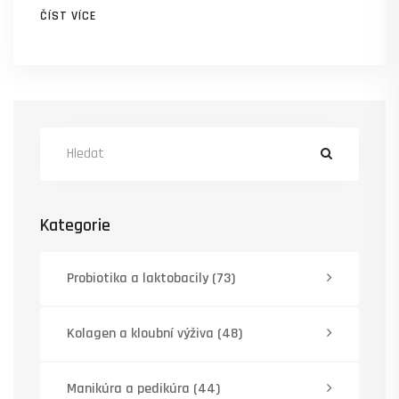
ČÍST VÍCE
pohyblivost a snižovat bolest kloubů. Se správným
výběrem kolagenu lze předcházet problémům s
klouby a podporovat jejich zdraví.
Kategorie
Probiotika a laktobacily
(73)
Kolagen a kloubní výživa
(48)
Manikúra a pedikúra
(44)